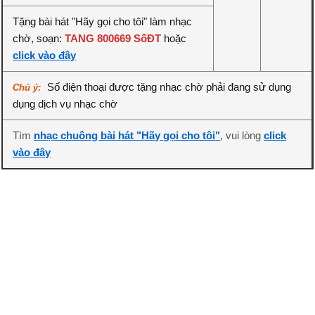
Tặng bài hát "Hãy gọi cho tôi" làm nhạc
chờ, soạn:
TANG 800669 SốĐT
hoặc
click vào đây
Số điện thoại được tặng nhạc chờ phải đang sử dụng
Chú ý:
dụng dịch vụ nhạc chờ
Tìm
nhạc chuông bài hát "Hãy gọi cho tôi"
, vui lòng
click
vào đây