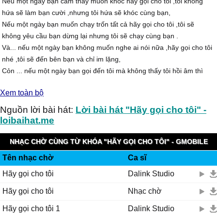
Nếu một ngày bạn cảm thấy muốn khóc hãy gọi cho tôi ,tôi không
hứa sẽ làm bạn cười ,nhưng tôi hứa sẽ khóc cùng bạn,
Nếu một ngày bạn muốn chạy trốn tất cả hãy gọi cho tôi ,tôi sẽ
không yêu cầu bạn dừng lại nhưng tôi sẽ chạy cùng bạn .
Và... nếu một ngày bạn không muốn nghe ai nói nữa ,hãy gọi cho tôi
nhé ,tôi sẽ đến bên bạn và chỉ im lặng,
Cỏn ... nếu một ngày bạn gọi đến tôi mà không thấy tôi hồi âm thì
hãy đến bên tôi vì lúc đó tôi mới là người cần bạn .
Xem toàn bộ
Nguồn lời bài hát:
Lời bài hát "Hãy gọi cho tôi" -
loibaihat.me
NHẠC CHỜ CÙNG TỪ KHÓA "HÃY GỌI CHO TÔI" - GMOBILE
Tên nhạc chờ
Ca sĩ
KOOLRING
Hãy gọi cho tôi
Dalink Studio
Hãy gọi cho tôi
Nhạc chờ
Hãy gọi cho tôi 1
Dalink Studio