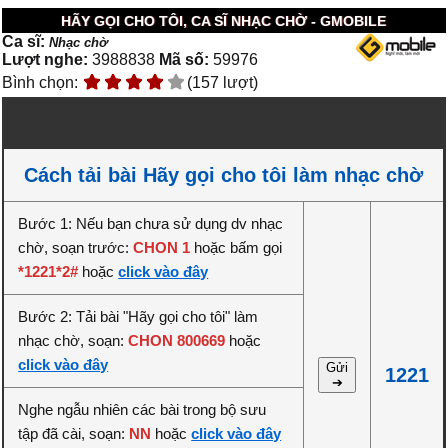
HÃY GỌI CHO TÔI, CA SĨ NHẠC CHỜ - GMOBILE
Ca sĩ:
Nhạc chờ
Lượt nghe:
3988838
Mã số:
59976
Bình chọn:
(157 lượt)
Cách tải bài Hãy gọi cho tôi làm nhạc chờ
Bước 1: Nếu bạn chưa sử dụng dv nhạc
chờ, soạn trước:
CHON 1
hoặc bấm gọi
*1221*2#
hoặc
click vào đây
Bước 2: Tải bài "Hãy gọi cho tôi" làm
nhạc chờ, soạn:
CHON 800669
hoặc
click vào đây
Gửi
1221
➔
Nghe ngẫu nhiên các bài trong bộ sưu
tập đã cài, soạn:
NN
hoặc
click vào đây