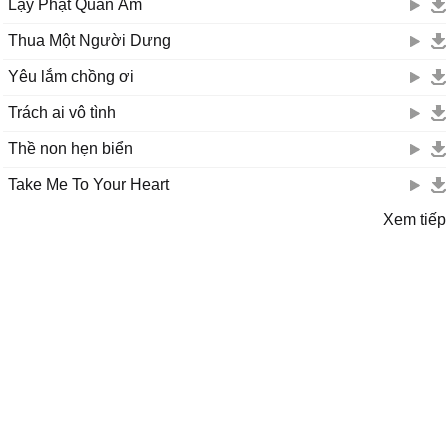
Lạy Phật Quan Âm
Thua Một Người Dưng
Yêu lắm chồng ơi
Trách ai vô tình
Thề non hẹn biển
Take Me To Your Heart
Xem tiếp