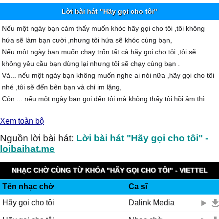
Lời bài hát "Hãy gọi cho tôi"
Nếu một ngày bạn cảm thấy muốn khóc hãy gọi cho tôi ,tôi không
hứa sẽ làm bạn cười ,nhưng tôi hứa sẽ khóc cùng bạn,
Nếu một ngày bạn muốn chạy trốn tất cả hãy gọi cho tôi ,tôi sẽ
không yêu cầu bạn dừng lại nhưng tôi sẽ chạy cùng bạn .
Và... nếu một ngày bạn không muốn nghe ai nói nữa ,hãy gọi cho tôi
nhé ,tôi sẽ đến bên bạn và chỉ im lặng,
Cỏn ... nếu một ngày bạn gọi đến tôi mà không thấy tôi hồi âm thì
hãy đến bên tôi vì lúc đó tôi mới là người cần bạn .
Xem toàn bộ
Nguồn lời bài hát:
Lời bài hát "Hãy gọi cho tôi" -
loibaihat.me
NHẠC CHỜ CÙNG TỪ KHÓA "HÃY GỌI CHO TÔI" - VIETTEL
Tên nhạc chờ
Ca sĩ
IMUZIK
Hãy gọi cho tôi
Dalink Media