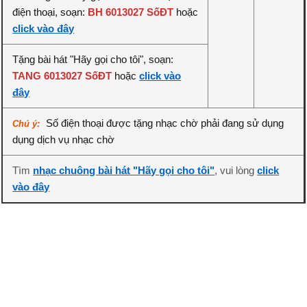
điện thoại, soạn:
BH 6013027 SốĐT
hoặc
click vào đây
Tặng bài hát "Hãy gọi cho tôi", soạn:
TANG 6013027 SốĐT
hoặc
click vào
đây
Số điện thoại được tặng nhạc chờ phải đang sử dụng
Chú ý:
dụng dịch vụ nhạc chờ
Tìm
nhạc chuông bài hát "Hãy gọi cho tôi"
, vui lòng
click
vào đây