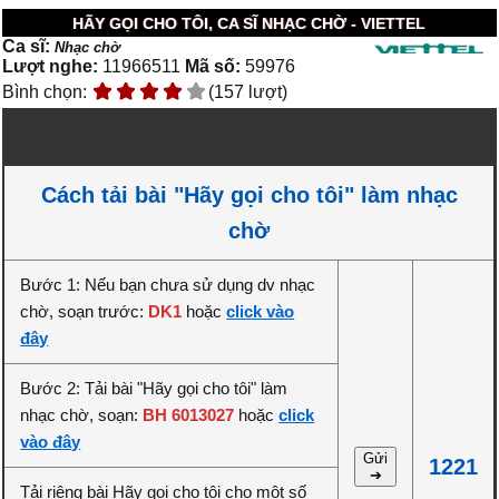
HÃY GỌI CHO TÔI, CA SĨ NHẠC CHỜ - VIETTEL
Ca sĩ:
Nhạc chờ
Lượt nghe:
11966511
Mã số:
59976
Bình chọn:
(157 lượt)
Cách tải bài "Hãy gọi cho tôi" làm nhạc
chờ
Bước 1: Nếu bạn chưa sử dụng dv nhạc
chờ, soạn trước:
DK1
hoặc
click vào
đây
Bước 2: Tải bài "Hãy gọi cho tôi" làm
nhạc chờ, soạn:
BH 6013027
hoặc
click
vào đây
Gửi
1221
➔
Tải riêng bài Hãy gọi cho tôi cho một số