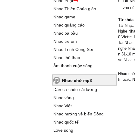
Nhạc Phật
Tải Nh
vào nút
Nhạc Thiên Chúa giáo
Nhạc game
Từ khóa 
Nhạc quảng cáo
Tải Nhạc 
Nghe Nhạc
Nhạc bà bầu
0 Viettel
Nhạc trẻ em
Tai Nhac 
nghe Nhac
Nhạc Trịnh Công Sơn
n 31-10 m
Nhạc thể thao
so Nhac c
Âm thanh cuộc sống
Nhạc chờ 
Imuzik, N
Nhạc chờ mp3
Dân ca-chèo-cải lương
Nhạc vàng
Nhạc Việt
Nhạc hướng về biển Đông
Nhạc quốc tế
Love song