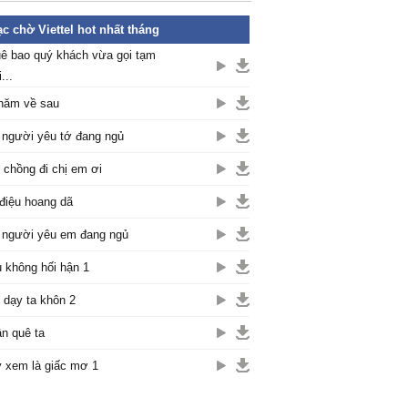
c chờ Viettel hot nhất tháng
ê bao quý khách vừa gọi tạm
...
năm về sau
 người yêu tớ đang ngủ
 chồng đi chị em ơi
điệu hoang dã
 người yêu em đang ngủ
 không hối hận 1
 dạy ta khôn 2
n quê ta
 xem là giấc mơ 1