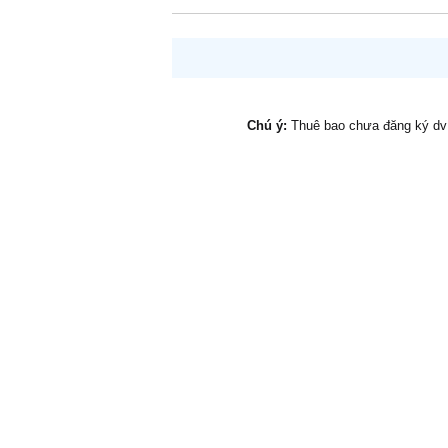
Chú ý:
Thuê bao chưa đăng ký d