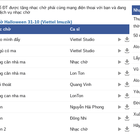
 ĐT được tặng nhạc chờ phải cùng mạng điện thoại với bạn và đang
Nhạ
dịch vụ nhạc chờ
Thu
 Halloween 31-10 (Viettel Imuzik)
thời
c chờ
Ca sĩ
50 
ho mình đấy
Viettel Studio
Alo
gủ có ma
Viettel Studio
Lấy
ng căn nhà ma
Nhạc chờ
Vũ 
ng căn nhà ma
Lon Ton
Alo
i thoát
Quang Vinh
Yêu
ng can nha ma
LonTon
Đời
en
Nguyễn Hải Phong
Xuâ
en
Đông Nhi
Hãy
n 2
Nhạc chờ