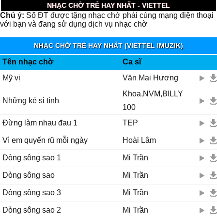
NHẠC CHỜ TRẺ HAY NHẤT - VIETTEL
Chú ý:
Số ĐT được tặng nhạc chờ phải cùng mạng điện thoại
với bạn và đang sử dụng dịch vụ nhạc chờ
NHẠC CHỜ TRẺ HAY NHẤT (VIETTEL IMUZIK)
Tên nhạc chờ
Ca sĩ
Mỹ vị
Văn Mai Hương
Khoa,NVM,BILLY
Những kẻ si tình
100
Đừng làm nhau đau 1
TEP
Vì em quyến rũ mỗi ngày
Hoài Lâm
Dòng sông sao 1
Mi Trần
Dòng sông sao
Mi Trần
Dòng sông sao 3
Mi Trần
Dòng sông sao 2
Mi Trần