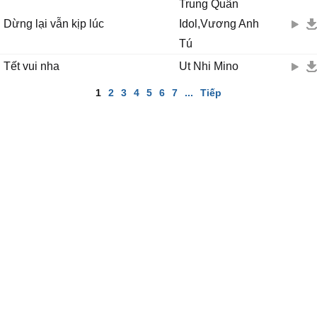
Trung Quân
Dừng lại vẫn kịp lúc
Idol,Vương Anh
Tú
Tết vui nha
Ut Nhi Mino
1
2
3
4
5
6
7
...
Tiếp