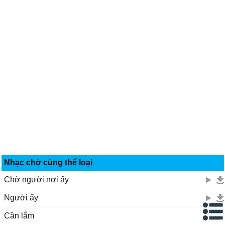
Có thể nào quay ngược thời gian
Mà sao bao bết thương vẫn chưa lành vấn vương
Gửi đợi chờ vào hư vô.
Cố quên trong lòng, cố gắng nuôi hi vọng
Cố giấu chôn sâu một niềm đau
Càng tránh né nỗi đau, nỗi đau càng khắc sâu
Miệng gượng cười, lòng đau gấp trăm lần.
Miệng gượng cười, lòng đau gấp trăm lần.
Nhạc chờ cùng thể loại
Chờ người nơi ấy
Người ấy
Cần lắm