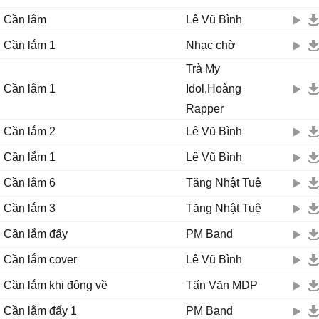
Cần lắm
Lê Vũ Bình
***
Cần lắm 1
Nhạc chờ
Cần lắm ngay lúc này, cần được khóc cho vơi đầy
Cần được đi đâu đó xa chốn đây
Trà My
Người đã xa ta rồi, người bước đi quá vội
Cần lắm 1
Idol,Hoàng
Chỉ còn riêng ta trong đêm.
Rapper
Cần lắm 2
Lê Vũ Bình
***
Cần lắm 1
Lê Vũ Bình
Cần lắm mưa bên thềm làm ướt đôi môi mềm
Cần lắm 6
Tăng Nhật Tuệ
Ngày qua khô héo đến mỗi đêm
Cần lắm trên khung trời, giọt nắng nói đôi lời
Cần lắm 3
Tăng Nhật Tuệ
Sưởi ấm bóng tối rã rời.
Cần lắm đấy
PM Band
Cần lắm đôi tay gầy, chặn khẽ nước mắt này
Chở che trong bao nhiêu nồng cháy
Cần lắm cover
Lê Vũ Bình
Cần một người hiểu, cần một người yêu
Cần lắm khi đông về
Tấn Văn MDP
Cần một người dìu bước qua cô liêu.
Cần lắm đấy 1
PM Band