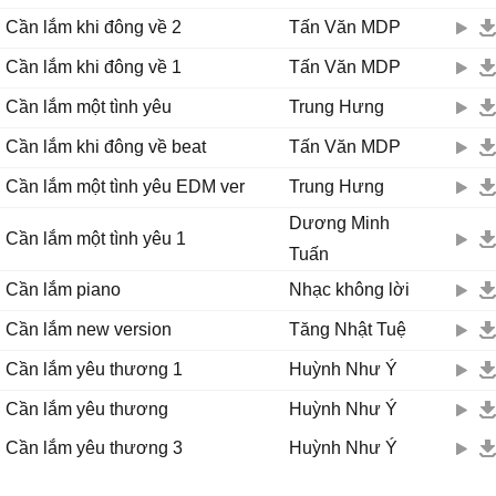
Điệp khúc:
Cần lắm khi đông về 2
Tấn Văn MDP
Biết đâu chữ ngờ, cũng biết không bao giờ
Có thể nào quay ngược thời gian
Cần lắm khi đông về 1
Tấn Văn MDP
Mà sao bao bết thương vẫn chưa lành vấn vương
Cần lắm một tình yêu
Trung Hưng
Gửi đợi chờ vào hư vô.
Cố quên trong lòng, cố gắng nuôi hi vọng
Cần lắm khi đông về beat
Tấn Văn MDP
Cố giấu chôn sâu một niềm đau
Cần lắm một tình yêu EDM ver
Trung Hưng
Càng tránh né nỗi đau, nỗi đau càng khắc sâu
Miệng gượng cười, lòng đau gấp trăm lần.
Dương Minh
Cần lắm một tình yêu 1
Tuấn
Há ha hà
Cần lắm piano
Nhạc không lời
Há há ha hà
Há há ha hà
Cần lắm new version
Tăng Nhật Tuệ
Há ha ha hà
Cần lắm yêu thương 1
Huỳnh Như Ý
Há ha hà
Há há ha hà
Cần lắm yêu thương
Huỳnh Như Ý
Há há ha hà
Cần lắm yêu thương 3
Huỳnh Như Ý
Biết đâu chữ ngờ, cũng biết không bao giờ