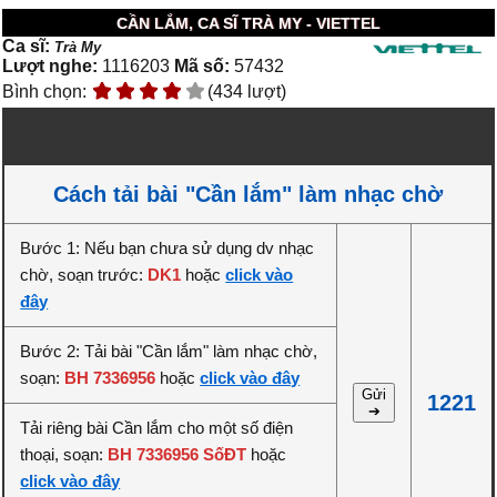
CẦN LẮM, CA SĨ TRÀ MY - VIETTEL
Ca sĩ:
Trà My
Lượt nghe:
1116203
Mã số:
57432
Bình chọn:
(434 lượt)
Cách tải bài "Cần lắm" làm nhạc chờ
Bước 1: Nếu bạn chưa sử dụng dv nhạc
chờ, soạn trước:
DK1
hoặc
click vào
đây
Bước 2: Tải bài "Cần lắm" làm nhạc chờ,
soạn:
BH 7336956
hoặc
click vào đây
Gửi
1221
➔
Tải riêng bài Cần lắm cho một số điện
thoại, soạn:
BH 7336956 SốĐT
hoặc
click vào đây