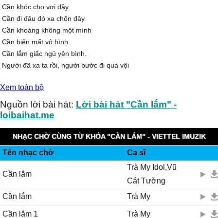
Cần khóc cho vơi đầy
Cần đi đâu đó xa chốn đây
Cần khoảng không một mình
Cần biến mất vô hình
Cần lắm giấc ngủ yên bình.
Người đã xa ta rồi, người bước đi quá vội
Còn riêng ta trong đêm mịt tối
Xem toàn bộ
Người để lại những nụ cười hờ hững
Bỏ lại một người ở sau lưng.
Nguồn lời bài hát:
Lời bài hát "Cần lắm" -
loibaihat.me
Điệp khúc:
Biết đâu chữ ngờ, cũng biết không bao giờ
NHẠC CHỜ CÙNG TỪ KHÓA "CẦN LẮM" - VIETTEL IMUZIK
Có thể nào quay ngược thời gian
Tên nhạc chờ
Ca sĩ
Mà sao bao bết thương vẫn chưa lành vấn vương
Trà My Idol,Vũ
Gửi đợi chờ vào hư vô.
Cần lắm
Cát Tường
Cố quên trong lòng, cố gắng nuôi hi vọng
Cố giấu chôn sâu một niềm đau
Cần lắm
Trà My
Càng tránh né nỗi đau, nỗi đau càng khắc sâu
Cần lắm 1
Trà My
Miệng gượng cười, lòng đau gấp trăm lần.