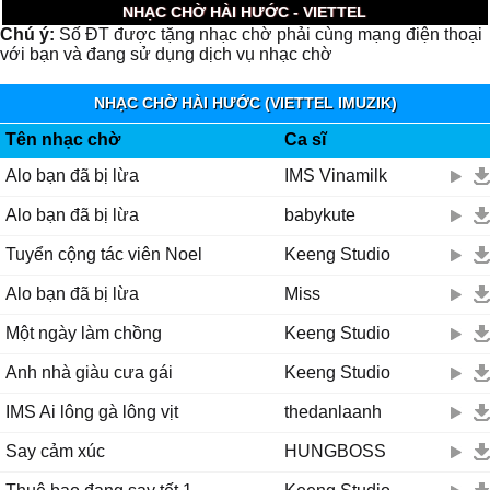
NHẠC CHỜ HÀI HƯỚC - VIETTEL
Chú ý:
Số ĐT được tặng nhạc chờ phải cùng mạng điện thoại
với bạn và đang sử dụng dịch vụ nhạc chờ
NHẠC CHỜ HÀI HƯỚC (VIETTEL IMUZIK)
Tên nhạc chờ
Ca sĩ
Alo bạn đã bị lừa
IMS Vinamilk
Alo bạn đã bị lừa
babykute
Tuyển cộng tác viên Noel
Keeng Studio
Alo bạn đã bị lừa
Miss
Một ngày làm chồng
Keeng Studio
Anh nhà giàu cưa gái
Keeng Studio
IMS Ai lông gà lông vịt
thedanlaanh
Say cảm xúc
HUNGBOSS