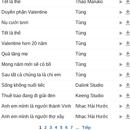
Tết là thế
Thảo Maruko
Duyên phận Valentine
Tùng
Nụ cười tươi
Tùng
Tết là thế
Tùng
Valentine hơn 20 năm
Tùng
Quà tặng mẹ
Tùng
Mong năm mới sẽ có bồ
Tùng
Sau tất cả chúng ta là chị em
Tùng
Sống không nuối tiếc
Dalink Studio
Thuê bao đang đi giải đen
Keeng Studio
Anh em mình là người thành Vinh
Nhạc Hài Hước
Anh em mình là người thợ xây
Nhạc Hài Hước
1
2
3
4
5
6
7
...
Tiếp