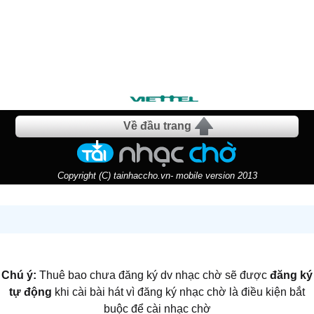
Về đầu trang
Copyright (C) tainhaccho.vn- mobile version 2013
Chú ý:
Thuê bao chưa đăng ký dv nhạc chờ sẽ được
đăng ký
tự động
khi cài bài hát vì đăng ký nhạc chờ là điều kiện bắt
buộc để cài nhạc chờ