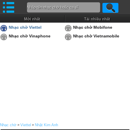
Mới nhất
Tải nhiều nhất
Nhạc chờ Viettel
Nhạc chờ Mobifone
Nhạc chờ Vinaphone
Nhạc chờ Vietnamobile
Nhạc chờ
Viettel
Nhật Kim Anh
>
>