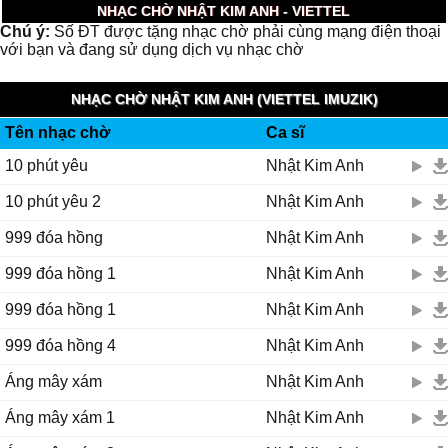
NHẠC CHỜ NHẬT KIM ANH - VIETTEL
Chú ý:
Số ĐT được tặng nhạc chờ phải cùng mạng điện thoại
với bạn và đang sử dụng dịch vụ nhạc chờ
NHẠC CHỜ NHẬT KIM ANH (VIETTEL IMUZIK)
Tên nhạc chờ
Ca sĩ
10 phút yêu
Nhật Kim Anh
10 phút yêu 2
Nhật Kim Anh
999 đóa hồng
Nhật Kim Anh
999 đóa hồng 1
Nhật Kim Anh
999 đóa hồng 1
Nhật Kim Anh
999 đóa hồng 4
Nhật Kim Anh
Áng mây xám
Nhật Kim Anh
Áng mây xám 1
Nhật Kim Anh