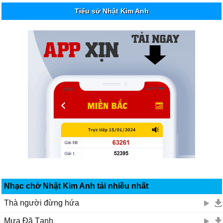
Tiểu sử Nhật Kim Anh
Nhạc chờ Nhật Kim Anh tải nhiều nhất
Thà người đừng hứa
Mưa Đã Tạnh