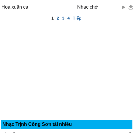
Hoa xuân ca
Nhạc chờ
1
2
3
4
Tiếp
Nhạc Trịnh Công Sơn tải nhiều