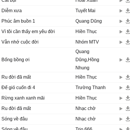
Cát bụi
Hoài Xuân
Diễm xưa
Tuyết Mai
Phúc âm buồn 1
Quang Dũng
Vì tôi cần thấy em yêu đời
Hiền Thục
Vẫn nhớ cuộc đời
Nhóm MTV
Quang
Bống bồng ơi
Dũng,Hồng
Nhung
Ru đời đã mất
Hiền Thục
Để gió cuốn đi 4
Trường Thanh
Rừng xanh xanh mãi
Hiền Thục
Ru đời đã mất
Nhạc chờ
Sóng về đâu
Nhạc chờ
Sóng về đâu
Trio 666