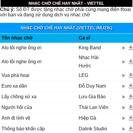
NHẠC CHỜ CHẾ HAY NHẤT - VIETTEL
Chú ý:
Số ĐT được tặng nhạc chờ phải cùng mạng điện thoại
với bạn và đang sử dụng dịch vụ nhạc chờ
NHẠC CHỜ CHẾ HAY NHẤT (VIETTEL IMUZIK)
Tên nhạc chờ
Ca sĩ
Alo tôi nghe ông ơi
King Band
Nhạc Hài
Alo tôi nghe ông ơi
Hước
Vua phá hoại
LEG
Euro xa dần
Đỗ Duy Nam
Lấy chồng xứ xa
Lưu Gia Bảo
Người hôi của
Thái Lan Viên
Anh đi lính về
Hiệp Gà
Thông báo khẩn cấp
Dalink Studio