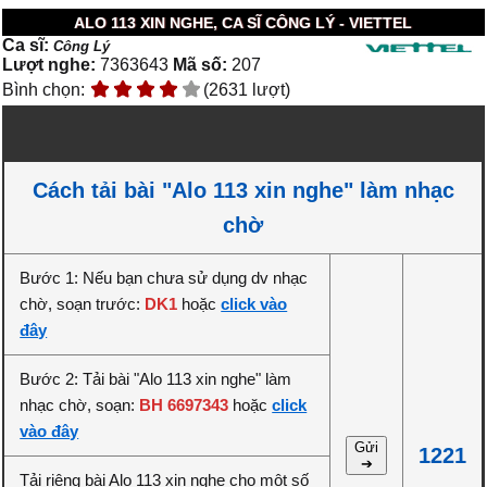
ALO 113 XIN NGHE, CA SĨ CÔNG LÝ - VIETTEL
Ca sĩ:
Công Lý
Lượt nghe:
7363643
Mã số:
207
Bình chọn:
(2631 lượt)
Cách tải bài "Alo 113 xin nghe" làm nhạc
chờ
Bước 1: Nếu bạn chưa sử dụng dv nhạc
chờ, soạn trước:
DK1
hoặc
click vào
đây
Bước 2: Tải bài "Alo 113 xin nghe" làm
nhạc chờ, soạn:
BH 6697343
hoặc
click
vào đây
Gửi
1221
➔
Tải riêng bài Alo 113 xin nghe cho một số