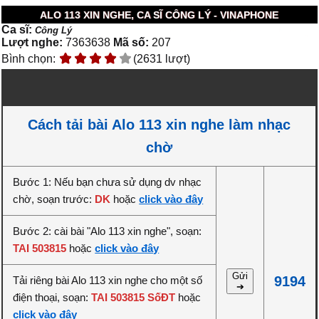
ALO 113 XIN NGHE, CA SĨ CÔNG LÝ - VINAPHONE
Ca sĩ:
Công Lý
Lượt nghe:
7363638
Mã số:
207
Bình chọn:
(2631 lượt)
Cách tải bài Alo 113 xin nghe làm nhạc
chờ
Bước 1: Nếu bạn chưa sử dụng dv nhạc
chờ, soạn trước:
DK
hoặc
click vào đây
Bước 2: cài bài "Alo 113 xin nghe", soạn:
TAI 503815
hoặc
click vào đây
Gửi
9194
Tải riêng bài Alo 113 xin nghe cho một số
➔
điện thoại, soạn:
TAI 503815 SốĐT
hoặc
click vào đây