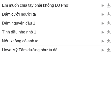
Em muốn chia tay phải không DJ Phơ...
Đám cưới người ta
Đêm nguyện cầu 1
Tình đầu nho nhỏ 1
Nếu không có anh ta
I love Mỹ Tâm dường như ta đã