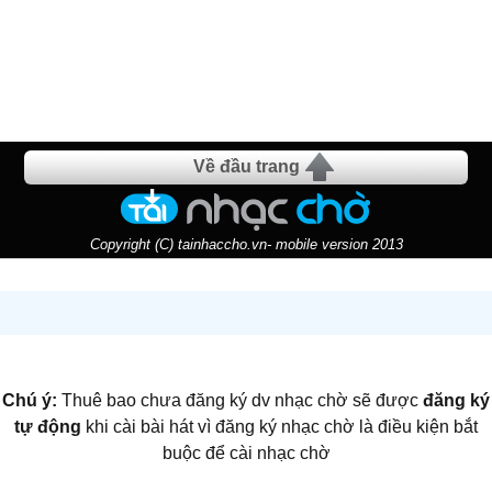
Về đầu trang
Copyright (C) tainhaccho.vn- mobile version 2013
Chú ý:
Thuê bao chưa đăng ký dv nhạc chờ sẽ được
đăng ký
tự động
khi cài bài hát vì đăng ký nhạc chờ là điều kiện bắt
buộc để cài nhạc chờ