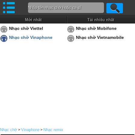
Mới nhất
Tải nhiều nhất
Nhạc chờ Viettel
Nhạc chờ Mobifone
Nhạc chờ Vinaphone
Nhạc chờ Vietnamobile
Nhạc chờ
Vinaphone
Nhạc remix
>
>