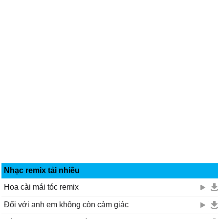
Nhạc remix tải nhiều
Hoa cài mái tóc remix
Đối với anh em không còn cảm giác