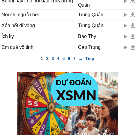
Buông tay cho nỗi đau chưa từng
Quân
Nói chi người hỡi
Trung Quân
Xóa hết dĩ vãng
Trung Quân
Ích kỷ
Bảo Thy
Em quá vô tình
Cao Trung
1
2
3
4
5
6
7
...
Tiếp