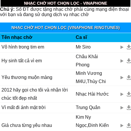
NHẠC CHỜ HOT CHỌN LỌC - VINAPHONE
Chú ý:
Số ĐT được tặng nhạc chờ phải cùng mạng điện thoại
với bạn và đang sử dụng dịch vụ nhạc chờ
NHẠC CHỜ HOT CHỌN LỌC (VINAPHONE RINGTUNES)
Tên nhạc chờ
Ca sĩ
Vô hình trong tim em
Mr Siro
Châu Khải
Hy sinh tất cả vì em
Phong
Minh Vương
Yêu thương muộn màng
M4U,Thùy Chi
2012 hãy gọi cho tôi và nhận lời
Nhạc Hài Hước
chúc tốt đẹp nhất
Vì mất đi ánh mặt trời
Trung Quân
Kim Ny
Giá chưa từng yêu nhau
Ngọc,Đinh Kiến