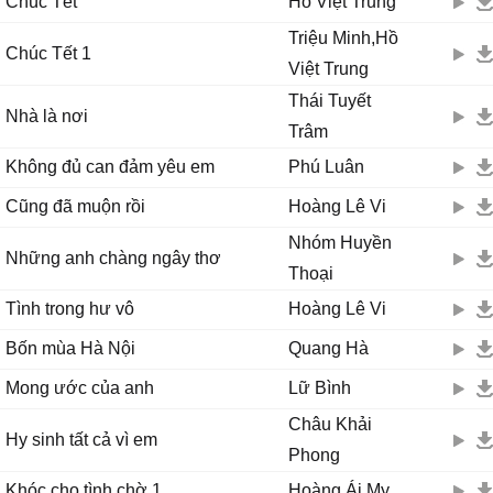
Chúc Tết
Hồ Việt Trung
Triệu Minh,Hồ
Chúc Tết 1
Việt Trung
Thái Tuyết
Nhà là nơi
Trâm
Không đủ can đảm yêu em
Phú Luân
Cũng đã muộn rồi
Hoàng Lê Vi
Nhóm Huyền
Những anh chàng ngây thơ
Thoại
Tình trong hư vô
Hoàng Lê Vi
Bốn mùa Hà Nội
Quang Hà
Mong ước của anh
Lữ Bình
Châu Khải
Hy sinh tất cả vì em
Phong
Khóc cho tình chờ 1
Hoàng Ái My