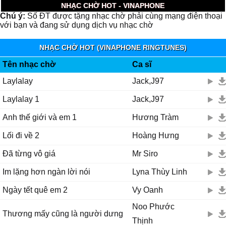
NHẠC CHỜ HOT - VINAPHONE
Chú ý:
Số ĐT được tặng nhạc chờ phải cùng mạng điện thoại
với bạn và đang sử dụng dịch vụ nhạc chờ
NHẠC CHỜ HOT (VINAPHONE RINGTUNES)
Tên nhạc chờ
Ca sĩ
Laylalay
Jack,J97
Laylalay 1
Jack,J97
Anh thế giới và em 1
Hương Tràm
Lối đi về 2
Hoàng Hưng
Đã từng vô giá
Mr Siro
Im lặng hơn ngàn lời nói
Lyna Thùy Linh
Ngày tết quê em 2
Vy Oanh
Noo Phước
Thương mấy cũng là người dưng
Thịnh