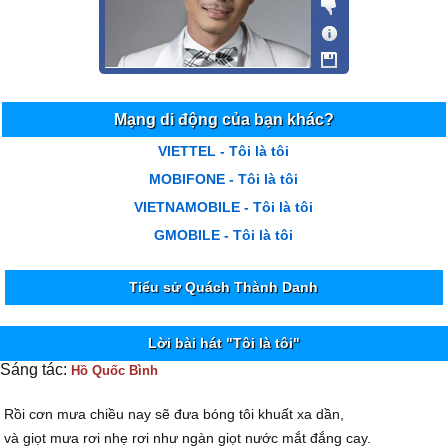
Mạng di động của bạn khác?
VIETTEL - Tôi là tôi
MOBIFONE - Tôi là tôi
VIETNAMOBILE - Tôi là tôi
GMOBILE - Tôi là tôi
Tiểu sử Quách Thành Danh
Lời bài hát "Tôi là tôi"
Sáng tác:
Hồ Quốc Bình
Rồi cơn mưa chiều nay sẽ đưa bóng tôi khuất xa dần,
và giọt mưa rơi nhẹ rơi như ngàn giọt nước mắt đắng cay.