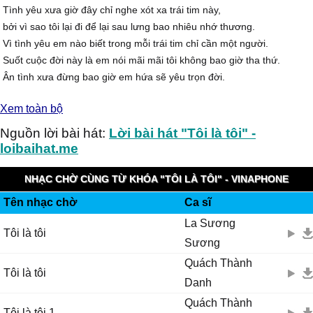
Tình yêu xưa giờ đây chỉ nghe xót xa trái tim này,
bởi vì sao tôi lại đi để lại sau lưng bao nhiêu nhớ thương.
Vì tình yêu em nào biết trong mỗi trái tim chỉ cần một người.
Suốt cuộc đời này là em nói mãi mãi tôi không bao giờ tha thứ.
Ân tình xưa đừng bao giờ em hứa sẽ yêu trọn đời.
Để giờ đây em đâu cần hối tiếc...khi đã yêu.
Xem toàn bộ
Ngày xưa khi gặp nhau tiếng yêu thiết tha đã trao lời.
Dù cho không còn yêu cũng đừng nên oán trách nhau.
Nguồn lời bài hát:
Lời bài hát "Tôi là tôi" -
Tại sao em lại gieo đắng cay với câu nói vô tình.
loibaihat.me
Và tôi luôn là tôi chứ mong đổi thay tôi làm gì?
Ráp: Ôi ngày xưa khi em nói yêu tôi em rất ngây thơ,
NHẠC CHỜ CÙNG TỪ KHÓA "TÔI LÀ TÔI" - VINAPHONE
em chỉ mong sao ta mãi mãi bên nhau,
Tên nhạc chờ
Ca sĩ
RINGTUNES
Tâm hồn tôi luôn khao khát yêu em,
La Sương
thao thức bao đêm, mơ xây đắp tương lai.
Tôi là tôi
Sương
Theo thời gian cuộc sống sa hoa đưa bóng dáng tôi xa trái tim em.
Chỉ còn đây bao câu nói chua cay đem đến cho tôi bao nổi xót xa.
Quách Thành
Tôi là tôi
Danh
Quách Thành
Tôi là tôi 1