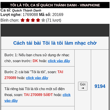
TÔI LÀ TÔI, CA SĨ QUÁCH THÀNH DANH - VINAPHONE
Ca sĩ:
Quách Thành Danh
Lượt nghe:
1769088
Mã số:
20169
Bình chọn:
(71 lượt)
Cách tải bài Tôi là tôi làm nhạc chờ
Bước 1: Nếu bạn chưa sử dụng dv nhạc
chờ, soạn trước:
DK
hoặc
click vào đây
Bước 2: cài bài "Tôi là tôi", soạn:
TAI
270089
hoặc
click vào đây
Gửi
9194
➔
Tải riêng bài Tôi là tôi cho một số điện
thoại, soạn:
TAI 270089 SốĐT
hoặc
click
vào đây