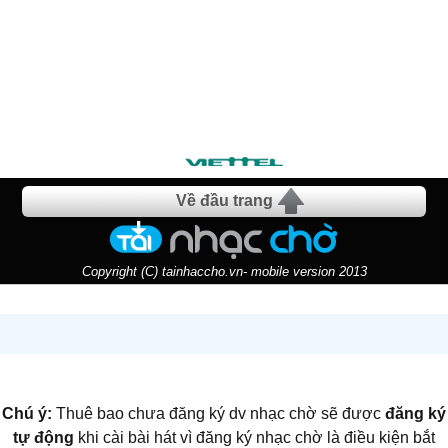
Về đầu trang
Copyright (C) tainhaccho.vn- mobile version 2013
Chú ý:
Thuê bao chưa đăng ký dv nhạc chờ sẽ được
đăng ký
tự động
khi cài bài hát vì đăng ký nhạc chờ là điều kiện bắt