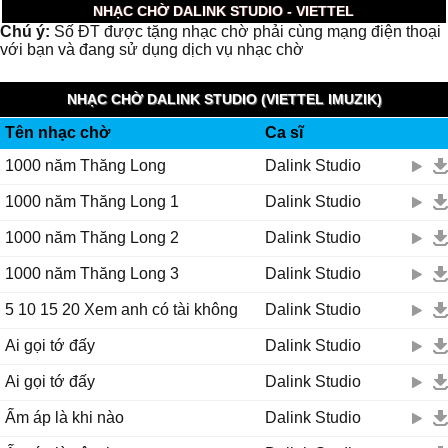
NHẠC CHỜ DALINK STUDIO - VIETTEL
Chú ý:
Số ĐT được tặng nhạc chờ phải cùng mạng điện thoại
với bạn và đang sử dụng dịch vụ nhạc chờ
NHẠC CHỜ DALINK STUDIO (VIETTEL IMUZIK)
Tên nhạc chờ
Ca sĩ
1000 năm Thăng Long
Dalink Studio
1000 năm Thăng Long 1
Dalink Studio
1000 năm Thăng Long 2
Dalink Studio
1000 năm Thăng Long 3
Dalink Studio
5 10 15 20 Xem anh có tài không
Dalink Studio
Ai gọi tớ đấy
Dalink Studio
Ai gọi tớ đấy
Dalink Studio
Ấm áp là khi nào
Dalink Studio