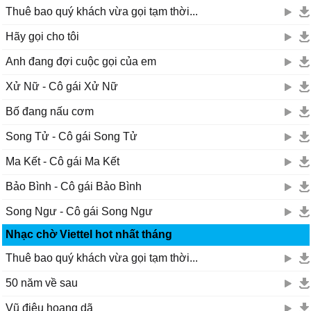
Thuê bao quý khách vừa gọi tạm thời...
Hãy gọi cho tôi
Anh đang đợi cuộc gọi của em
Xử Nữ - Cô gái Xử Nữ
Bố đang nấu cơm
Song Tử - Cô gái Song Tử
Ma Kết - Cô gái Ma Kết
Bảo Bình - Cô gái Bảo Bình
Song Ngư - Cô gái Song Ngư
Nhạc chờ Viettel hot nhất tháng
Thuê bao quý khách vừa gọi tạm thời...
50 năm về sau
Vũ điệu hoang dã