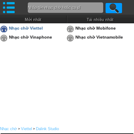
Mới nhất
Tải nhiều nhất
Nhạc chờ Viettel
Nhạc chờ Mobifone
Nhạc chờ Vinaphone
Nhạc chờ Vietnamobile
Nhạc chờ
Viettel
Dalink Studio
>
>