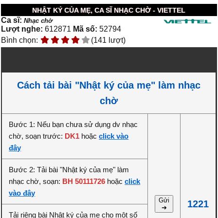
NHẬT KÝ CỦA MẸ, CA SĨ NHẠC CHỜ - VIETTEL
Ca sĩ:
Nhạc chờ
Lượt nghe:
612871
Mã số:
52794
Bình chọn:
(141 lượt)
Cách tải bài "Nhật ký của mẹ" làm nhạc
chờ
Bước 1: Nếu bạn chưa sử dụng dv nhạc
chờ, soạn trước:
DK1
hoặc
click vào
đây
Bước 2: Tải bài "Nhật ký của mẹ" làm
nhạc chờ, soạn:
BH 50111726
hoặc
click
vào đây
Gửi
1221
➔
Tải riêng bài Nhật ký của mẹ cho một số