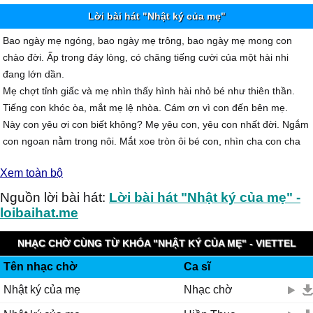
Lời bài hát "Nhật ký của mẹ"
Bao ngày mẹ ngóng, bao ngày mẹ trông, bao ngày mẹ mong con
chào đời. Ấp trong đáy lòng, có chăng tiếng cười của một hài nhi
đang lớn dần.
Mẹ chợt tỉnh giấc và mẹ nhìn thấy hình hài nhỏ bé như thiên thần.
Tiếng con khóc òa, mắt mẹ lệ nhòa. Cám ơn vì con đến bên mẹ.
Này con yêu ơi con biết không? Mẹ yêu con, yêu con nhất đời. Ngắm
con ngoan nằm trong nôi. Mắt xoe tròn ôi bé con, nhìn cha con cha
đang rất vui, giọt nước mắt lăn trên khóe môi. Con hãy nhìn kìa, cha
Xem toàn bộ
đang khóc vì con.
Một ngày tỉnh giấc, rồi mẹ chợt nghe, vụng về con nói câu:"mẹ ơi!".
Nguồn lời bài hát:
Lời bài hát "Nhật ký của mẹ" -
Chiếc môi bé nhỏ thốt lên bất ngờ, khiến tim mẹ vui như vỡ òa.
loibaihat.me
Đây là mặt đất, đây là trời cao, đây là nơi đã sinh ra con. Bước chân
bé nhỏ bước đi theo cha. Dấu chân đầu tiên trên đường đời.
NHẠC CHỜ CÙNG TỪ KHÓA "NHẬT KÝ CỦA MẸ" - VIETTEL
Này con yêu ơi con biết không? Mẹ yêu con, yêu con biết bao. Hãy
Tên nhạc chờ
Ca sĩ
IMUZIK
cứ đi mẹ bên con, dõi theo con từng bước chân.
Nhật ký của mẹ
Nhạc chờ
Ngày mai sau khi con lớn khôn, đường đời không như con ước mơ.
Hãy đứng lên và vững bước trên đường xa.