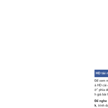
HD tải 
Để xem mã
à HD cài 
ờ" phía d
h giá bài
Để nghe 
k
, trình 