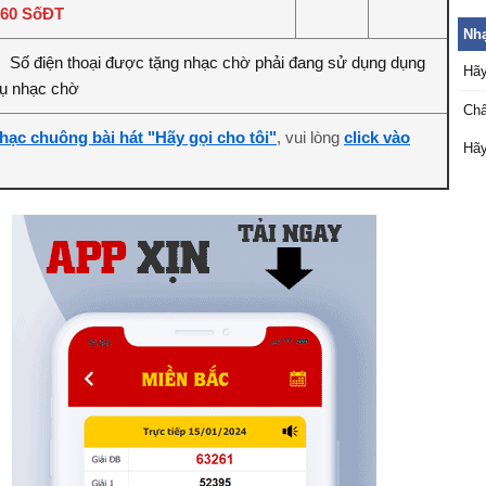
260 SốĐT
Nhạ
Số điện thoại được tặng nhạc chờ phải đang sử dụng dụng
:
Hãy
vụ nhạc chờ
Ch
hạc chuông bài hát "Hãy gọi cho tôi"
, vui lòng
click vào
Hãy