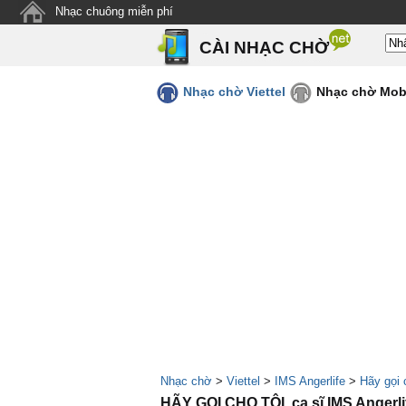
Nhạc chuông miễn phí
CÀI NHẠC CHỜ
Nhạc chờ Viettel
Nhạc chờ Mob
Nhạc chờ
>
Viettel
>
IMS Angerlife
>
Hãy gọi 
HÃY GỌI CHO TÔI, ca sĩ IMS Angerli