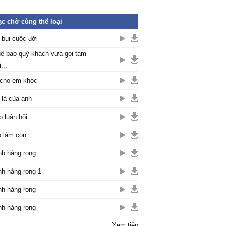
c chờ cùng thể loại
 bụi cuộc đời
ê bao quý khách vừa gọi tạm
...
cho em khóc
là của anh
p luân hồi
 làm con
h hàng rong
h hàng rong 1
h hàng rong
h hàng rong
Xem tiếp