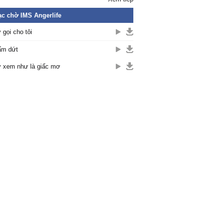
c chờ IMS Angerlife
 gọi cho tôi
ấm dứt
 xem như là giấc mơ