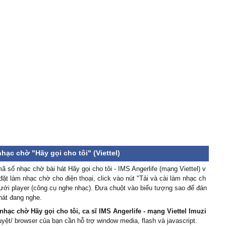
nhạc chờ "Hãy gọi cho tôi" (Viettel)
 số nhạc chờ bài hát Hãy gọi cho tôi - IMS Angerlife (mạng Viettel) v
đặt làm nhạc chờ cho điện thoại, click vào nút "Tải và cài làm nhạc ch
ưới player (công cụ nghe nhạc). Đưa chuột vào biểu tượng sao để đán
 hát đang nghe.
nhạc chờ Hãy gọi cho tôi, ca sĩ IMS Angerlife - mạng Viettel Imuzi
duyệt/ browser của bạn cần hỗ trợ window media, flash và javascript.