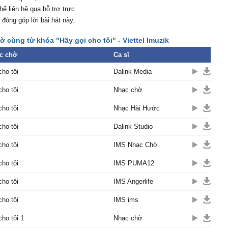
hể liên hệ qua hỗ trợ trực
 đóng góp lời bài hát này.
 cùng từ khóa "Hãy gọi cho tôi" - Viettel Imuzik
c chờ
Ca sĩ
cho tôi
Dalink Media
cho tôi
Nhạc chờ
cho tôi
Nhạc Hài Hước
cho tôi
Dalink Studio
cho tôi
IMS Nhạc Chờ
cho tôi
IMS PUMA12
cho tôi
IMS Angerlife
cho tôi
IMS ims
cho tôi 1
Nhạc chờ