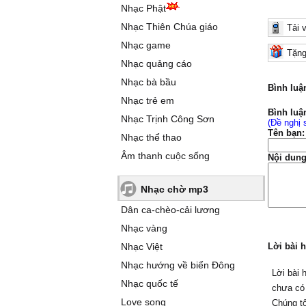
Nhạc Phật
Nhạc Thiên Chúa giáo
Tải 
Nhạc game
Tặng
Nhạc quảng cáo
Nhạc bà bầu
Bình luậ
Nhạc trẻ em
Bình luậ
Nhạc Trịnh Công Sơn
(Đề nghị 
Tên bạn:
Nhạc thể thao
Âm thanh cuộc sống
Nội dung
Nhạc chờ mp3
Dân ca-chèo-cải lương
Nhạc vàng
Nhạc Việt
Lời bài h
Nhạc hướng về biển Đông
Lời bài h
Nhạc quốc tế
chưa có
Love song
Chúng tô