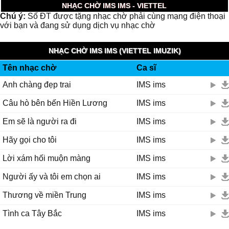
NHẠC CHỜ IMS IMS - VIETTEL
Chú ý:
Số ĐT được tặng nhạc chờ phải cùng mạng điện thoại
với bạn và đang sử dụng dịch vụ nhạc chờ
NHẠC CHỜ IMS IMS (VIETTEL IMUZIK)
Tên nhạc chờ
Ca sĩ
Anh chàng đẹp trai
IMS ims
Câu hò bên bến Hiền Lương
IMS ims
Em sẽ là người ra đi
IMS ims
Hãy gọi cho tôi
IMS ims
Lời xám hối muộn màng
IMS ims
Người ấy và tôi em chọn ai
IMS ims
Thương về miền Trung
IMS ims
Tình ca Tây Bắc
IMS ims