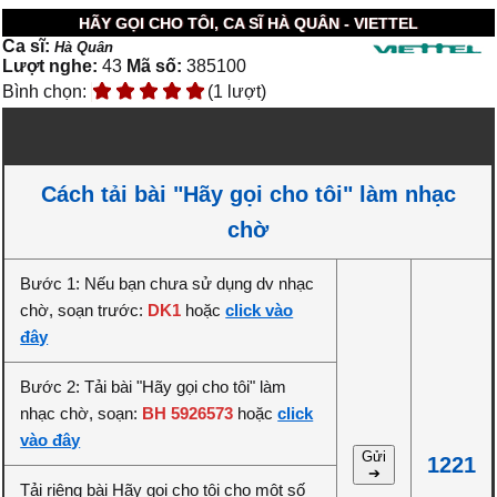
HÃY GỌI CHO TÔI, CA SĨ HÀ QUÂN - VIETTEL
Ca sĩ:
Hà Quân
Lượt nghe:
43
Mã số:
385100
Bình chọn:
(1 lượt)
Cách tải bài "Hãy gọi cho tôi" làm nhạc
chờ
Bước 1: Nếu bạn chưa sử dụng dv nhạc
chờ, soạn trước:
DK1
hoặc
click vào
đây
Bước 2: Tải bài "Hãy gọi cho tôi" làm
nhạc chờ, soạn:
BH 5926573
hoặc
click
vào đây
Gửi
1221
➔
Tải riêng bài Hãy gọi cho tôi cho một số