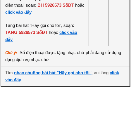
điện thoại, soạn:
BH 5926573 SốĐT
hoặc
click vào đây
Tặng bài hát "Hãy gọi cho tôi", soạn:
TANG 5926573 SốĐT
hoặc
click vào
đây
Số điện thoại được tặng nhạc chờ phải đang sử dụng
Chú ý:
dụng dịch vụ nhạc chờ
Tìm
nhạc chuông bài hát "Hãy gọi cho tôi"
, vui lòng
click
vào đây