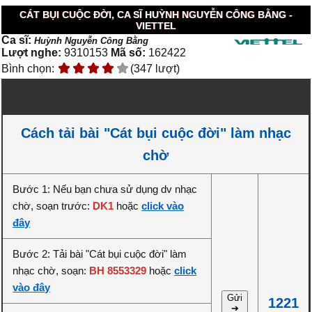
CÁT BỤI CUỘC ĐỜI, CA SĨ HUỲNH NGUYỄN CÔNG BẰNG -
VIETTEL
Ca sĩ:
Huỳnh Nguyễn Công Bằng
Lượt nghe:
9310153
Mã số:
162422
Bình chọn:
(347 lượt)
Cách tải bài "Cát bụi cuộc đời" làm nhạc
chờ
Bước 1: Nếu bạn chưa sử dụng dv nhạc
chờ, soạn trước:
DK1
hoặc
click vào
đây
Bước 2: Tải bài "Cát bụi cuộc đời" làm
nhạc chờ, soạn:
BH 8553329
hoặc
click
vào đây
Gửi
1221
➔