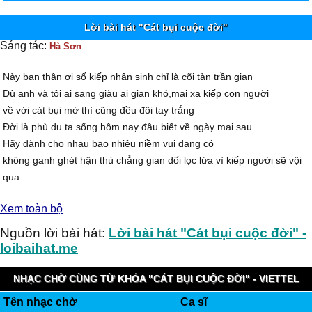
Lời bài hát "Cát bụi cuộc đời"
Sáng tác:
Hà Sơn
Này bạn thân ơi số kiếp nhân sinh chỉ là cõi tàn trần gian
Dù anh và tôi ai sang giàu ai gian khó,mai xa kiếp con người
về với cát bụi mờ thì cũng đều đôi tay trắng
Đời là phù du ta sống hôm nay đâu biết về ngày mai sau
Hãy dành cho nhau bao nhiêu niềm vui đang có
không ganh ghét hận thù chẳng gian dối lọc lừa vì kiếp người sẽ vội
qua
Người ơi hãy nhớ ta là cát bụi sẽ về cát bụi thì xin đừng toan tính
Xem toàn bộ
thiệt hơn
đời như thoáng mơ được mất ta đâu ngờ
Nguồn lời bài hát:
Lời bài hát "Cát bụi cuộc đời" -
hỏi ai có bao giờ không trở về cát bụi đâu
loibaihat.me
Cuộc đời là bao hãy mến thương nhau với bằng tất cả con tim
Để rồi một mai khi ta lìa xa nhân thế không lo lắng ưu buồn
NHẠC CHỜ CÙNG TỪ KHÓA "CÁT BỤI CUỘC ĐỜI" - VIETTEL
chẳng nuối tiếc muộn phiền chuyện thế sự nơi trần ai.
Tên nhạc chờ
Ca sĩ
IMUZIK