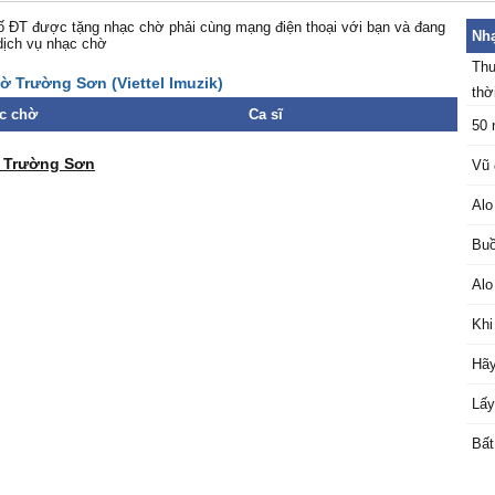
 ĐT được tặng nhạc chờ phải cùng mạng điện thoại với bạn và đang
Nhạ
dịch vụ nhạc chờ
Thu
ờ Trường Sơn (Viettel Imuzik)
thời
c chờ
Ca sĩ
50 
ử Trường Sơn
Vũ 
Alo
Buồ
Alo
Khi
Hãy
Lấy
Bất