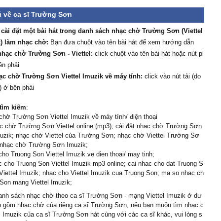
ú về ca sĩ Trường Sơn
/ cài đặt một bài hát trong danh sách nhạc chờ Trường Sơn (Viettel
) làm nhạc chờ:
Bạn đưa chuột vào tên bài hát để xem hướng dẫn
hạc chờ Trường Sơn - Viettel:
click chuột vào tên bài hát hoặc nút pl
ên phải
ạc chờ Trường Sơn Viettel Imuzik về máy tính:
click vào nút tải (do
) ở bên phải
tìm kiếm
:
chờ Trường Sơn Viettel Imuzik về máy tính/ điện thoại
c chờ Trường Sơn Viettel online (mp3); cài đặt nhạc chờ Trường Sơn
muzik; nhạc chờ Viettel của Trường Sơn; nhạc chờ Viettel Trường Sơ
 nhạc chờ Trường Sơn Imuzik;
cho Truong Son Viettel Imuzik ve dien thoai/ may tinh;
 cho Truong Son Viettel Imuzik mp3 online; cai nhac cho dat Truong S
iettel Imuzik; nhac cho Viettel Imuzik cua Truong Son; ma so nhac ch
Son mang Viettel Imuzik;
nh sách nhạc chờ theo ca sĩ Trường Sơn - mạng Viettel Imuzik ở dư
ao gồm nhạc chờ của riêng ca sĩ Trường Sơn, nếu bạn muốn tìm nhạc c
l Imuzik của ca sĩ Trường Sơn hát cùng với các ca sĩ khác, vui lòng s