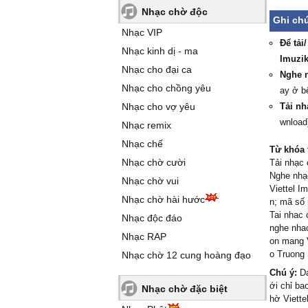
Nhạc chờ độc
Ghi ch
Nhạc VIP
Để tải
Nhạc kinh dị - ma
Imuzik
Nhạc cho đại ca
Nghe n
Nhạc cho chồng yêu
ay ở b
Nhạc cho vợ yêu
Tải nh
wnload
Nhạc remix
Nhạc chế
Từ khóa 
Nhạc chờ cười
Tải nhạc 
Nghe nhạ
Nhạc chờ vui
Viettel I
Nhạc chờ hài hước
n; mã số
Tai nhac 
Nhạc độc đáo
nghe nhac
Nhạc RAP
on mang V
o Truong 
Nhạc chờ 12 cung hoàng đạo
Chú ý:
Da
ới chỉ b
Nhạc chờ đặc biệt
hờ Viette