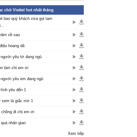
c chờ Viettel hot nhất tháng
ê bao quý khách vừa gọi tạm
...
năm về sau
điệu hoang dã
 người yêu tớ đang ngủ
n làm chi em ơi
 người yêu em đang ngủ
 tình yêu đến 1
 xem là giấc mơ 1
 chồng đi chị em ơi
 quá nhân gian
Xem tiếp