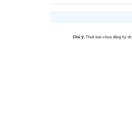
Chú ý:
Thuê bao chưa đăng ký d