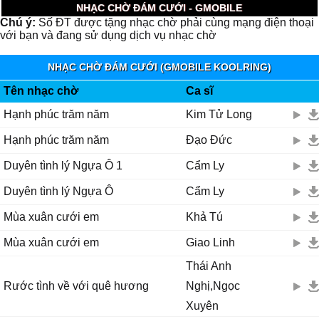
NHẠC CHỜ ĐÁM CƯỚI - GMOBILE
Chú ý:
Số ĐT được tặng nhạc chờ phải cùng mạng điện thoại
với bạn và đang sử dụng dịch vụ nhạc chờ
NHẠC CHỜ ĐÁM CƯỚI (GMOBILE KOOLRING)
Tên nhạc chờ
Ca sĩ
Hạnh phúc trăm năm
Kim Tử Long
Hạnh phúc trăm năm
Đạo Đức
Duyên tình lý Ngựa Ô 1
Cẩm Ly
Duyên tình lý Ngựa Ô
Cẩm Ly
Mùa xuân cưới em
Khả Tú
Mùa xuân cưới em
Giao Linh
Thái Anh
Rước tình về với quê hương
Nghị,Ngọc
Xuyên