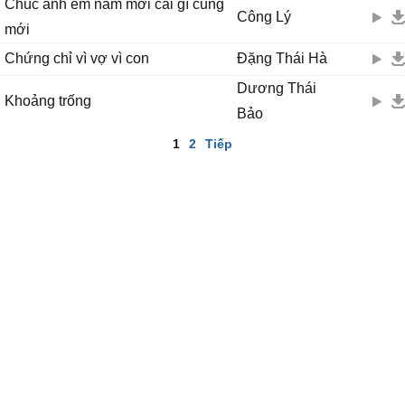
Chúc anh em năm mới cái gì cũng
Công Lý
mới
Chứng chỉ vì vợ vì con
Đặng Thái Hà
Dương Thái
Khoảng trống
Bảo
1
2
Tiếp