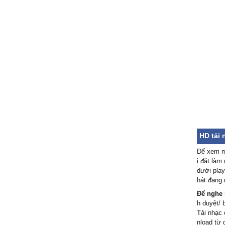
HD tải 
Để xem m
i đặt làm
dưới play
hát đang 
Để nghe 
h duyệt/ 
Tải nhạc 
nload từ 