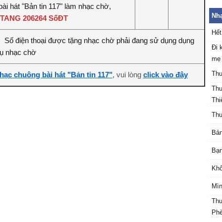
ài hát "Bản tin 117" làm nhạc chờ,
Nh
TANG 206264 SốĐT
Hết
Số điện thoại được tặng nhạc chờ phải đang sử dụng dụng
:
Đi 
vụ nhạc chờ
mẹ
Thu
hạc chuông bài hát "Bản tin 117"
, vui lòng
click vào đây
Thu
Thi
Thu
Bản
Bạn
Khô
Mìn
Thu
Ph