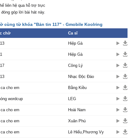
hể liên hệ qua hỗ trợ trực
 đóng góp lời bài hát này.
ờ cùng từ khóa "Bản tin 117" - Gmobile Koolring
c chờ
Ca sĩ
113
Hiệp Gà
11
Hiệp Gà
117
Công Lý
113
Nhạc Độc Đáo
 ca cho em
Bằng Kiều
nóng wordcup
LEG
 ca cho em
Hoài Nam
 ca cho em
Xuân Phú
 ca cho em
Lê Hiếu,Phương Vy