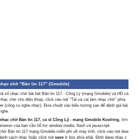
nhạc chờ "Bản tin 117" (Gmobile)
ã số nhạc chờ bài hát Bản tin 117 - Công Lý (mạng Gmobile) và HD cà
 nhạc chờ cho điện thoại, click vào nút "Tải và cài làm nhạc chờ" phía
er (công cụ nghe nhạc). Đưa chuột vào biểu tượng sao để đánh giá bài
nghe.
nhạc chờ Bản tin 117, ca sĩ Công Lý - mạng Gmobile Koolring
, trìn
browser của bạn cần hỗ trợ window media, flash và javascript.
chờ Bản tin 117 mạng Gmobile miễn phí về máy tính, click vào nút dow
danh sách nhạc hoặc click nút
save
ở box phía phải. Định dạng nhạc c