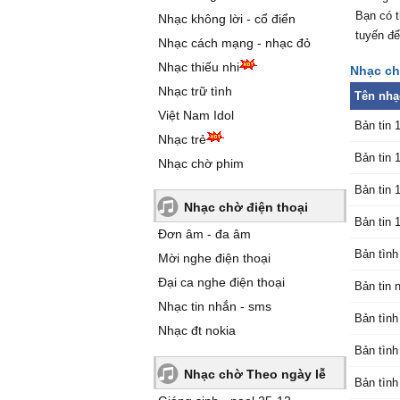
Bạn có t
Nhạc không lời - cổ điển
tuyến để
Nhạc cách mạng - nhạc đỏ
Nhạc thiếu nhi
Nhạc ch
Nhạc trữ tình
Tên nhạ
Việt Nam Idol
Bản tin 
Nhạc trẻ
Bản tin 
Nhạc chờ phim
Bản tin 
Nhạc chờ điện thoại
Bản tin 
Đơn âm - đa âm
Bản tình
Mời nghe điện thoại
Đại ca nghe điện thoại
Bản tin 
Nhạc tin nhắn - sms
Bản tình
Nhạc đt nokia
Bản tình
Nhạc chờ Theo ngày lễ
Bản tình