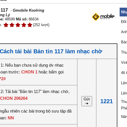
 117
-
Gmobile Koolring
Nhạ
ng Lý
e:
48599
Mã số:
86634
Đối
n:
(252 lượt)
Anh
Bản
Cách tải bài Bản tin 117 làm nhạc chờ
Thu
Vin
1: Nếu bạn chưa sử dụng dv nhạc
soạn trước:
CHON 1
hoặc bấm gọi
46 
*2#
Lện
: Tải bài "Bản tin 117" làm nhạc chờ,
Lện
CHON 206264
Gửi
1221
Thu
➔
Ph
ngẫu nhiên các bài trong bộ sưu tập đã
Năm
soạn:
NN