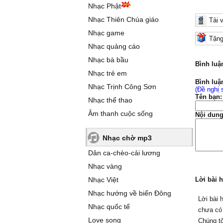
Nhạc Phật
Nhạc Thiên Chúa giáo
Tải 
Nhạc game
Tặng
Nhạc quảng cáo
Nhạc bà bầu
Bình luậ
Nhạc trẻ em
Bình luậ
Nhạc Trịnh Công Sơn
(Đề nghị 
Tên bạn:
Nhạc thể thao
Âm thanh cuộc sống
Nội dung
Nhạc chờ mp3
Dân ca-chèo-cải lương
Nhạc vàng
Nhạc Việt
Lời bài h
Nhạc hướng về biển Đông
Lời bài h
Nhạc quốc tế
chưa có
Love song
Chúng tô