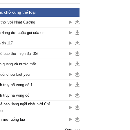
c chờ cùng thể loại
 thơ với Nhật Cường
 đang đợi cuộc gọi của em
 tin 117
ê bao thời hiện đại 3G
h quang và nước mắt
tuổi chưa biết yêu
h truy nã vọng cổ 1
h truy nã vọng cổ
ê bao đang ngồi nhậu với Chí
èo
 mới uống bia
Xem tiếp