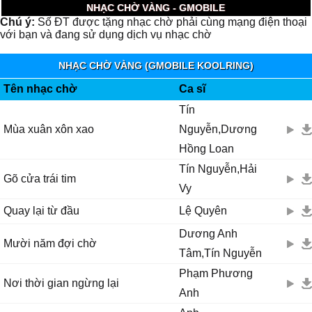
NHẠC CHỜ VÀNG - GMOBILE
Chú ý:
Số ĐT được tặng nhạc chờ phải cùng mạng điện thoại
với bạn và đang sử dụng dịch vụ nhạc chờ
NHẠC CHỜ VÀNG (GMOBILE KOOLRING)
Tên nhạc chờ
Ca sĩ
Tín
Mùa xuân xôn xao
Nguyễn,Dương
Hồng Loan
Tín Nguyễn,Hải
Gõ cửa trái tim
Vy
Quay lại từ đầu
Lệ Quyên
Dương Anh
Mười năm đợi chờ
Tâm,Tín Nguyễn
Phạm Phương
Nơi thời gian ngừng lại
Anh