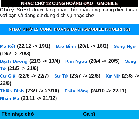
NHẠC CHỜ 12 CUNG HOÀNG ĐẠO - GMOBILE
Chú ý:
Số ĐT được tặng nhạc chờ phải cùng mạng điện thoại
với bạn và đang sử dụng dịch vụ nhạc chờ
NHẠC CHỜ 12 CUNG HOÀNG ĐẠO (GMOBILE KOOLRING)
(22/12 -> 19/1)
(20/1 -> 18/2)
Ma Kết
Bảo Bình
Song Ngư
(19/2 -> 20/3)
(21/3 -> 19/4)
(20/4 -> 20/5)
Bạch Dương
Kim Ngưu
Song
(21/5 -> 21/6)
Tử
(22/6 -> 22/7)
(23/7 -> 22/8)
(23/8 ->
Cự Giải
Sư Tử
Xử Nữ
22/9)
(23/9 -> 23/10)
(24/10 -> 22/11)
Thiên Bình
Thần Nông
(23/11 -> 21/12)
Nhân Mã
Tên nhạc chờ
Ca sĩ