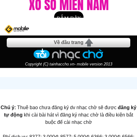
Về đầu trang
Copyright (C) tainhaccho.vn- mobile version 2013
Chú ý:
Thuê bao chưa đăng ký dv nhạc chờ sẽ được
đăng ký
tự động
khi cài bài hát vì đăng ký nhạc chờ là điều kiện bắt
buộc để cài nhạc chờ
Phí dịch vụ: 8377: 3.000đ; 8577: 5.000đ; 6366: 3.000đ; 6566: