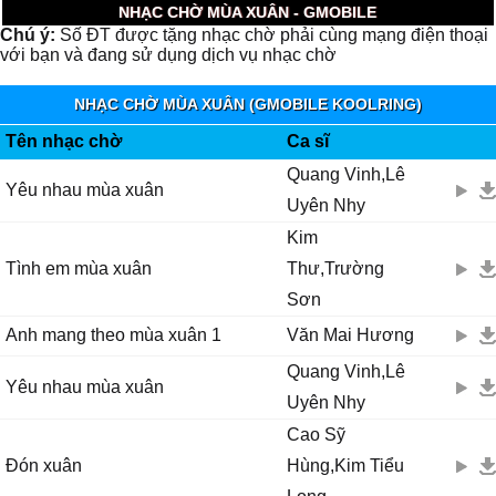
NHẠC CHỜ MÙA XUÂN - GMOBILE
Chú ý:
Số ĐT được tặng nhạc chờ phải cùng mạng điện thoại
với bạn và đang sử dụng dịch vụ nhạc chờ
NHẠC CHỜ MÙA XUÂN (GMOBILE KOOLRING)
Tên nhạc chờ
Ca sĩ
Quang Vinh,Lê
Yêu nhau mùa xuân
Uyên Nhy
Kim
Tình em mùa xuân
Thư,Trường
Sơn
Anh mang theo mùa xuân 1
Văn Mai Hương
Quang Vinh,Lê
Yêu nhau mùa xuân
Uyên Nhy
Cao Sỹ
Đón xuân
Hùng,Kim Tiểu