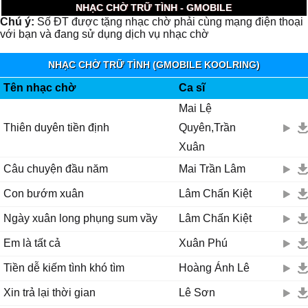
NHẠC CHỜ TRỮ TÌNH - GMOBILE
Chú ý:
Số ĐT được tặng nhạc chờ phải cùng mạng điện thoại
với bạn và đang sử dụng dịch vụ nhạc chờ
NHẠC CHỜ TRỮ TÌNH (GMOBILE KOOLRING)
Tên nhạc chờ
Ca sĩ
Mai Lệ
Thiên duyên tiền định
Quyên,Trần
Xuân
Câu chuyện đầu năm
Mai Trần Lâm
Con bướm xuân
Lâm Chấn Kiệt
Ngày xuân long phụng sum vầy
Lâm Chấn Kiệt
Em là tất cả
Xuân Phú
Tiền dễ kiếm tình khó tìm
Hoàng Ánh Lê
Xin trả lại thời gian
Lê Sơn