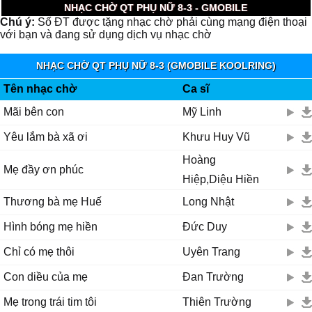
NHẠC CHỜ QT PHỤ NỮ 8-3 - GMOBILE
Chú ý:
Số ĐT được tặng nhạc chờ phải cùng mạng điện thoại
với bạn và đang sử dụng dịch vụ nhạc chờ
NHẠC CHỜ QT PHỤ NỮ 8-3 (GMOBILE KOOLRING)
Tên nhạc chờ
Ca sĩ
Mãi bên con
Mỹ Linh
Yêu lắm bà xã ơi
Khưu Huy Vũ
Hoàng
Mẹ đầy ơn phúc
Hiệp,Diệu Hiền
Thương bà mẹ Huế
Long Nhật
Hình bóng mẹ hiền
Đức Duy
Chỉ có mẹ thôi
Uyên Trang
Con diều của mẹ
Đan Trường
Mẹ trong trái tim tôi
Thiên Trường