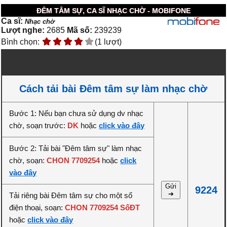
ĐÊM TÂM SỰ, CA SĨ NHẠC CHỜ - MOBIFONE
Ca sĩ:
Nhạc chờ
Lượt nghe:
2685
Mã số:
239239
Bình chọn:
(1 lượt)
Cách tải bài Đêm tâm sự làm nhạc chờ
Bước 1: Nếu bạn chưa sử dụng dv nhạc
chờ, soạn trước:
DK
hoặc
click vào đây
Bước 2: Tải bài "Đêm tâm sự" làm nhạc
chờ, soạn:
CHON 7709254
hoặc
click
vào đây
Gửi
9224
➔
Tải riêng bài Đêm tâm sự cho một số
điện thoại, soạn:
CHON 7709254 SốĐT
hoặc
click vào đây