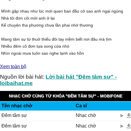
Mình gặp nhau như lúc mới quen ban đầu cớ sao anh ngại ngùng
Nhà tôi đơn côi mời anh ở lại
Kể chuyện tha phương chưa lần phai nhớ thương
Mang tâm sự từ thuở thiếu đôi tay mềm biết nơi đâu mà tìm
Nhiều đêm cô đơn tựa song cửa nhỏ
Nhìn ngoài mưa tuôn sao nghe lạnh vào hồn
Xem toàn bộ
ĐK:
Mấy năm cách biệt chỉ vui đêm này
Nguồn lời bài hát:
Lời bài hát "Đêm tâm sự" -
Chưa vơi tâm tình của hai chúng mình
loibaihat.me
Một lần trong đời anh nói yêu tôi
NHẠC CHỜ CÙNG TỪ KHÓA "ĐÊM TÂM SỰ" - MOBIFONE
Tiếng ngọt trên bờ mội
Tên nhạc chờ
Ca sĩ
FUNRING
Này bạn thân nay hỡi nếu mai đi rồi nhớ mang theo nụ cười
Đêm tâm sự
Nhạc chờ
Còn tôi đêm mơ còn tôi đợi chờ
Thì dù xa xôi tôi vẫn là của người
Đêm tâm sự
Nhạc chờ