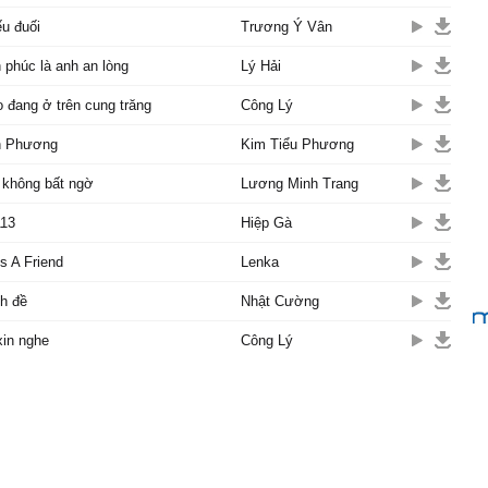
u đuối
Trương Ý Vân
phúc là anh an lòng
Lý Hải
 đang ở trên cung trăng
Công Lý
n Phương
Kim Tiểu Phương
 không bất ngờ
Lương Minh Trang
113
Hiệp Gà
Is A Friend
Lenka
h đề
Nhật Cường
xin nghe
Công Lý