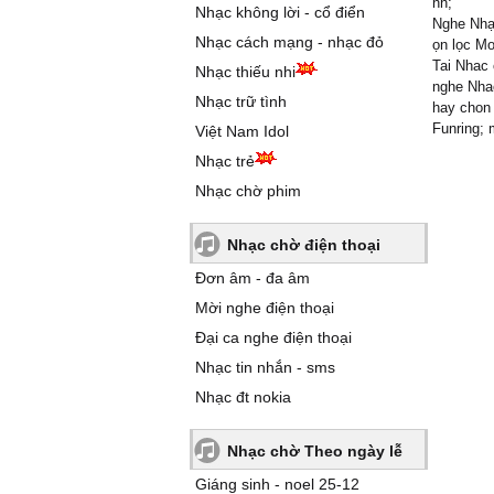
nh;
Nhạc không lời - cổ điển
Nghe Nhạ
Nhạc cách mạng - nhạc đỏ
ọn lọc Mo
Tai Nhac 
Nhạc thiếu nhi
nghe Nhac
Nhạc trữ tình
hay chon
Funring;
Việt Nam Idol
Nhạc trẻ
Nhạc chờ phim
Nhạc chờ điện thoại
Đơn âm - đa âm
Mời nghe điện thoại
Đại ca nghe điện thoại
Nhạc tin nhắn - sms
Nhạc đt nokia
Nhạc chờ Theo ngày lễ
Giáng sinh - noel 25-12