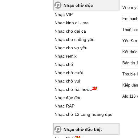
Nhạc chờ độc
Vì em yế
Nhạc VIP
Em hạnh 
Nhạc kinh dị - ma
Thuê bao
Nhạc cho đại ca
Nhạc cho chồng yêu
Yêu Đơ
Nhạc cho vợ yêu
Kết thúc
Nhạc remix
Bản tin 
Nhạc chế
Nhạc chờ cười
Trouble 
Nhạc chờ vui
Kiếp đán
Nhạc chờ hài hước
Alo 113 
Nhạc độc đáo
Nhạc RAP
Nhạc chờ 12 cung hoàng đạo
Nhạc chờ đặc biệt