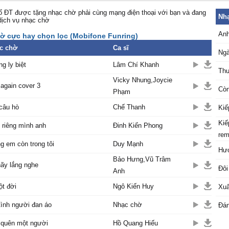
 ĐT được tặng nhạc chờ phải cùng mạng điện thoại với bạn và đang
Nhạ
dịch vụ nhạc chờ
Anh
ờ cực hay chọn lọc (Mobifone Funring)
c chờ
Ca sĩ
Ngà
 ly biệt
Lâm Chí Khanh
Thư
Vicky Nhung,Joycie
again cover 3
Còn
Phạm
câu hò
Chế Thanh
Kiế
Kiế
 riêng mình anh
Đinh Kiến Phong
rem
g em còn trong tôi
Duy Mạnh
Hươ
Bảo Hưng,Vũ Trâm
ãy lắng nghe
Đôi
Anh
ột đời
Ngô Kiến Huy
Xuâ
ình người đan áo
Nhạc chờ
Đá
 quên một người
Hồ Quang Hiếu