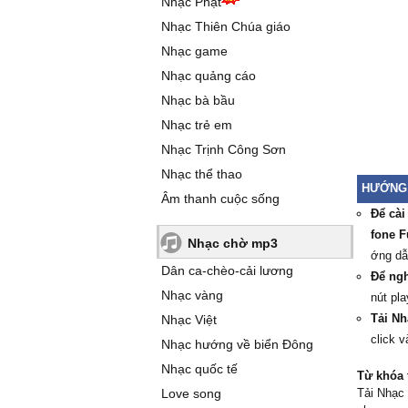
Nhạc Phật
Nhạc Thiên Chúa giáo
Nhạc game
Nhạc quảng cáo
Nhạc bà bầu
Nhạc trẻ em
Nhạc Trịnh Công Sơn
Nhạc thể thao
HƯỚNG 
Âm thanh cuộc sống
Để cài
fone F
Nhạc chờ mp3
ớng d
Dân ca-chèo-cải lương
Để ngh
Nhạc vàng
nút pla
Tải Nh
Nhạc Việt
click v
Nhạc hướng về biển Đông
Nhạc quốc tế
Từ khóa 
Love song
Tải Nhạc 