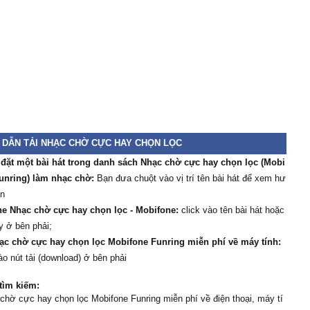
DẪN TẢI NHẠC CHỜ CỰC HAY CHỌN LỌC
 đặt một bài hát trong danh sách Nhạc chờ cực hay chọn lọc (Mobi
unring) làm nhạc chờ:
Bạn đưa chuột vào vị trí tên bài hát để xem hư
ẫn
e Nhạc chờ cực hay chọn lọc - Mobifone:
click vào tên bài hát hoặc
y ở bên phải;
ạc chờ cực hay chọn lọc Mobifone Funring miễn phí về máy tính:
ào nút tải (download) ở bên phải
tìm kiếm:
chờ cực hay chọn lọc Mobifone Funring miễn phí về điện thoại, máy tí