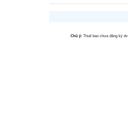
Chú ý:
Thuê bao chưa đăng ký d