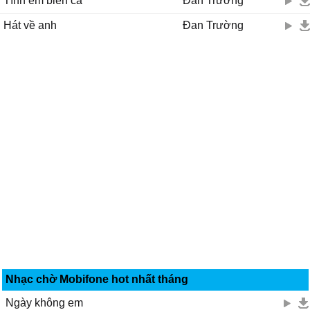
Tình em biển cả
Đan Trường
Hát về anh
Đan Trường
Nhạc chờ Mobifone hot nhất tháng
Ngày không em