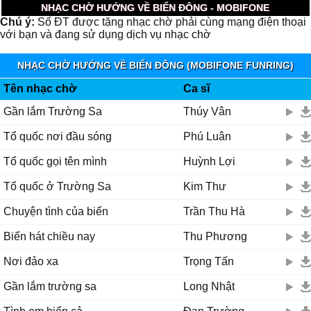
NHẠC CHỜ HƯỚNG VỀ BIỂN ĐÔNG - MOBIFONE
Chú ý:
Số ĐT được tặng nhạc chờ phải cùng mạng điện thoại
với bạn và đang sử dụng dịch vụ nhạc chờ
NHẠC CHỜ HƯỚNG VỀ BIỂN ĐÔNG (MOBIFONE FUNRING)
Tên nhạc chờ
Ca sĩ
Gần lắm Trường Sa
Thúy Vân
Tổ quốc nơi đầu sóng
Phú Luân
Tổ quốc gọi tên mình
Huỳnh Lợi
Tổ quốc ở Trường Sa
Kim Thư
Chuyện tình của biển
Trần Thu Hà
Biển hát chiều nay
Thu Phương
Nơi đảo xa
Trọng Tấn
Gần lắm trường sa
Long Nhật