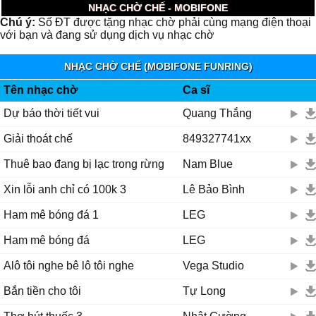
NHẠC CHỜ CHẾ - MOBIFONE
Chú ý:
Số ĐT được tặng nhạc chờ phải cùng mạng điện thoại
với bạn và đang sử dụng dịch vụ nhạc chờ
NHẠC CHỜ CHẾ (MOBIFONE FUNRING)
Tên nhạc chờ
Ca sĩ
Dự báo thời tiết vui
Quang Thắng
Giải thoát chế
849327741xx
Thuê bao đang bị lạc trong rừng
Nam Blue
Xin lỗi anh chỉ có 100k 3
Lê Bảo Bình
Ham mê bóng đá 1
LEG
Ham mê bóng đá
LEG
Alô tôi nghe bê lô tôi nghe
Vega Studio
Bắn tiền cho tôi
Tự Long