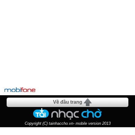
Về đầu trang
Copyright (C) tainhaccho.vn- mobile version 2013