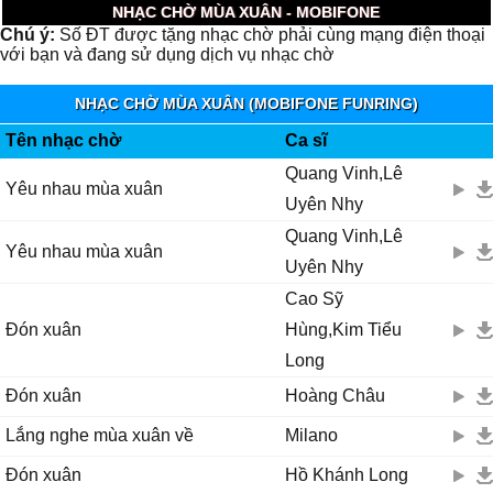
NHẠC CHỜ MÙA XUÂN - MOBIFONE
Chú ý:
Số ĐT được tặng nhạc chờ phải cùng mạng điện thoại
với bạn và đang sử dụng dịch vụ nhạc chờ
NHẠC CHỜ MÙA XUÂN (MOBIFONE FUNRING)
Tên nhạc chờ
Ca sĩ
Quang Vinh,Lê
Yêu nhau mùa xuân
Uyên Nhy
Quang Vinh,Lê
Yêu nhau mùa xuân
Uyên Nhy
Cao Sỹ
Đón xuân
Hùng,Kim Tiểu
Long
Đón xuân
Hoàng Châu
Lắng nghe mùa xuân về
Milano
Đón xuân
Hồ Khánh Long