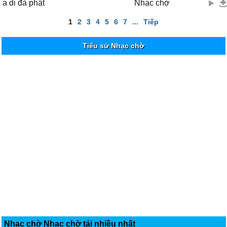
a di đà phật
Nhạc chờ
1
2
3
4
5
6
7
...
Tiếp
Tiểu sử Nhạc chờ
Nhạc chờ Nhạc chờ tải nhiều nhất