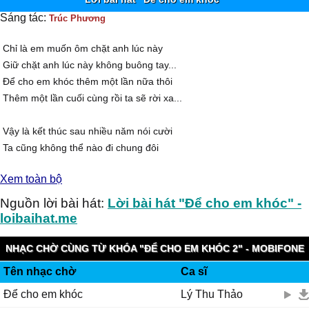
Sáng tác:
Trúc Phương
Chỉ là em muốn ôm chặt anh lúc này
Giữ chặt anh lúc này không buông tay...
Để cho em khóc thêm một lần nữa thôi
Thêm một lần cuối cùng rồi ta sẽ rời xa...
Vậy là kết thúc sau nhiều năm nói cười
Ta cũng không thể nào đi chung đôi
Vậy là em sai sai từ ngay lúc đầu
Xem toàn bộ
Vì yêu anh quá đậm sâu để giờ đây nặng mang u sầu.
Nguồn lời bài hát:
Lời bài hát "Để cho em khóc" -
Điệp khúc:
loibaihat.me
Có bao giờ anh nghĩ về em? Về những đắng cay em đang gánh chịu
Từng ngày trôi qua là những nỗi đau không phai nhoà
NHẠC CHỜ CÙNG TỪ KHÓA "ĐỂ CHO EM KHÓC 2" - MOBIFONE
Có bao giờ trong mơ vội vã nhìn không thấy em anh đã đi tìm?
Tên nhạc chờ
Ca sĩ
FUNRING
Như em từng mơ, em từng khóc vì anh.
Để cho em khóc
Lý Thu Thảo
Cố dối lòng tỏ ra mạnh mẽ