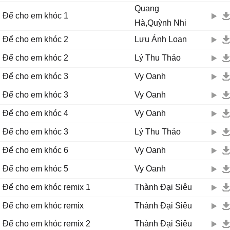
Từng ngày trôi qua những nỗi đau không phai nhoà
Quang
Để cho em khóc 1
Có bao giờ trong mơ vội vã nhìn không thấy em anh đã đi tìm?
Hà,Quỳnh Nhi
Như em từng mơ, em từng khóc vì anh.
Để cho em khóc 2
Lưu Ánh Loan
Cố dối lòng tỏ ra mạnh mẽ
Mà sao trái tim em đau thế này
Để cho em khóc 2
Lý Thu Thảo
Một lần sau cuối em sẽ thôi khóc vì anh
Để cho em khóc 3
Vy Oanh
Một lần sau cuối em sẽ thôi khóc vì anh.
Để cho em khóc 3
Vy Oanh
Để cho em khóc 4
Vy Oanh
Để cho em khóc 3
Lý Thu Thảo
Để cho em khóc 6
Vy Oanh
Để cho em khóc 5
Vy Oanh
Để cho em khóc remix 1
Thành Đại Siêu
Để cho em khóc remix
Thành Đại Siêu
Để cho em khóc remix 2
Thành Đại Siêu