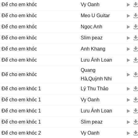
Mà sao trái tim em đau thế này
Để cho em khóc
Vy Oanh
Một lần sau cuối em sẽ thôi khóc vì anh.
Để cho em khóc
Meo U Guitar
*****
Để cho em khóc
Ngọc Anh
Vậy là kết thúc sau nhiều năm nói cười
Để cho em khóc
Slim peaz
Ta cũng không thể nào đi chung đôi
Vậy là em sai sai từ khi lúc đầu
Để cho em khóc
Anh Khang
Vì yêu anh quá đậm sâu để giờ đây nặng mang u sầu.
Để cho em khóc
Lưu Ánh Loan
Điệp khúc:
Quang
Để cho em khóc
Có bao giờ anh nghĩ về em? Về những đắng cay em đang gánh chịu
Hà,Quỳnh Nhi
Từng ngày trôi qua là những nỗi đau không phai nhoà
Để cho em khóc 1
Lý Thu Thảo
Có bao giờ trong mơ vội vã nhìn không thấy em anh đã đi tìm?
Như em từng mơ, em từng khóc vì anh.
Để cho em khóc 1
Vy Oanh
Cố dối lòng tỏ ra mạnh mẽ
Để cho em khóc 1
Lưu Ánh Loan
Mà sao trái tim em đau thế này
Một lần sau cuối em sẽ thôi khóc vì anh.
Để cho em khóc 1
Slim peaz
Để cho em khóc 2
Vy Oanh
Có bao giờ anh nghĩ về em? Về những đắng cay em đang gánh chịu