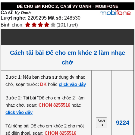
ĐỂ CHO EM KHÓC 2, CA SĨ VY OANH - MOBIFONE
Ca sĩ:
Vy Oanh
Lượt nghe:
2209295
Mã số:
248530
Bình chọn:
(101 lượt)
Cách tải bài Để cho em khóc 2 làm nhạc
chờ
Bước 1: Nếu bạn chưa sử dụng dv nhạc
chờ, soạn trước:
DK
hoặc
click vào đây
Bước 2: Tải bài "Để cho em khóc 2" làm
nhạc chờ, soạn:
CHON 8255516
hoặc
click vào đây
Gửi
9224
➔
Tải riêng bài Để cho em khóc 2 cho một
số điện thoại, soạn:
CHON 8255516