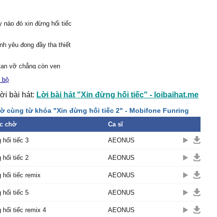
 nào đó xin đừng hối tiếc
ình yêu đong đầy tha thiết
tan vỡ chẳng còn vẹn
 bộ
ời bài hát:
Lời bài hát "Xin đừng hối tiếc" - loibaihat.me
 giờ đang bình yên
ờ cùng từ khóa "Xin đừng hối tiếc 2" - Mobifone Funring
h anh vẫn ôm nhiều
c chờ
Ca sĩ
đau
 hối tiếc 3
AEONUS
êm ấm em nào hiểu thấu
 hối tiếc 2
AEONUS
 trong anh ngỡ là phai
 hối tiếc remix
AEONUS
 hối tiếc 5
AEONUS
 ta về bên nhau mình yêu
 hối tiếc remix 4
AEONUS
đầu.