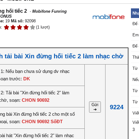
g hối tiếc 2
-
Mobifone Funring
Nhạ
EONUS
e:
19
Mã số:
92098
Để 
n:
(1 lượt)
Em 
Để 
 tải bài Xin đừng hối tiếc 2 làm nhạc chờ
Thà
Từ 
1: Nếu bạn chưa sử dụng dv nhạc
soạn trước:
DK
Nếu
Từ 
: Tải bài "Xin đừng hối tiếc 2" làm
chờ, soạn:
CHON 90692
Từ 
Gửi
9224
➔
Viế
êng bài Xin đừng hối tiếc 2 cho một số
hoại, soạn:
CHON 90692 SốĐT
Viế
3
ài hát "Xin đừng hối tiếc 2" làm nhạc