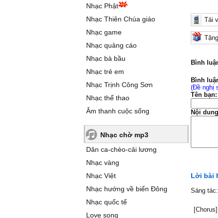
Nhạc Phật
Nhạc Thiên Chúa giáo
Tải 
Nhạc game
Tặng
Nhạc quảng cáo
Nhạc bà bầu
Bình luậ
Nhạc trẻ em
Bình luậ
Nhạc Trịnh Công Sơn
(Đề nghị 
Tên bạn:
Nhạc thể thao
Âm thanh cuộc sống
Nội dung
Nhạc chờ mp3
Dân ca-chèo-cải lương
Nhạc vàng
Nhạc Việt
Lời bài 
Nhạc hướng về biển Đông
Sáng tác
Nhạc quốc tế
[Chorus]
Love song