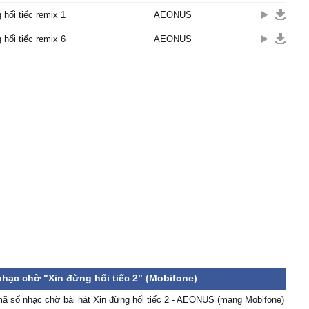
 hối tiếc remix 1
AEONUS
 hối tiếc remix 6
AEONUS
]
nh còn yêu thì em đã đi
à ta sẽ chia ly
h dài lâu nào có mấy khi
nh còn yêu thì tình tan
úc lênh đênh không bến
g đừng buồn nhưng cứ
nhạc chờ "Xin đừng hối tiếc 2" (Mobifone)
ã số nhạc chờ bài hát Xin đừng hối tiếc 2 - AEONUS (mạng Mobifone)