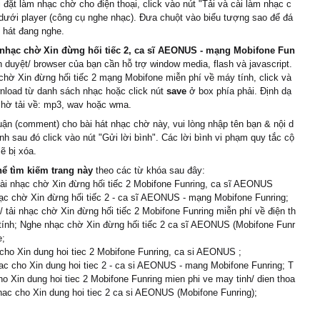
 đặt làm nhạc chờ cho điện thoại, click vào nút "Tải và cài làm nhạc c
người dài lâu
dưới player (công cụ nghe nhạc). Đưa chuột vào biểu tượng sao để đá
i hát đang nghe.
 trăm năm là của nhau
nhạc chờ Xin đừng hối tiếc 2, ca sĩ AEONUS - mạng Mobifone Fun
nh duyệt/ browser của bạn cần hỗ trợ window media, flash và javascript.
 người đậm sâu
chờ Xin đừng hối tiếc 2 mạng Mobifone miễn phí về máy tính, click và
nload từ danh sách nhạc hoặc click nút
save
ở box phía phải. Định dạ
 sẽ đau.
chờ tải về: mp3, wav hoặc wma.
uận (comment) cho bài hát nhạc chờ này, vui lòng nhập tên bạn & nội d
ình sau đó click vào nút "Gửi lời bình". Các lời bình vi phạm quy tắc cộ
1]
ẽ bị xóa.
hể tìm kiếm trang này
theo các từ khóa sau đây:
cài nhạc chờ Xin đừng hối tiếc 2 Mobifone Funring, ca sĩ AEONUS
 nào đó xin đừng hối tiếc
c chờ Xin đừng hối tiếc 2 - ca sĩ AEONUS - mạng Mobifone Funring;
 tải nhạc chờ Xin đừng hối tiếc 2 Mobifone Funring miễn phí về điện th
tính; Nghe nhạc chờ Xin đừng hối tiếc 2 ca sĩ AEONUS (Mobifone Funr
ình yêu đong đầy tha thiết
e;
cho Xin dung hoi tiec 2 Mobifone Funring, ca si AEONUS ;
tan vỡ chẳng còn vẹn
c cho Xin dung hoi tiec 2 - ca si AEONUS - mang Mobifone Funring; T
ho Xin dung hoi tiec 2 Mobifone Funring mien phi ve may tinh/ dien thoa
hac cho Xin dung hoi tiec 2 ca si AEONUS (Mobifone Funring);
 giờ đang bình yên