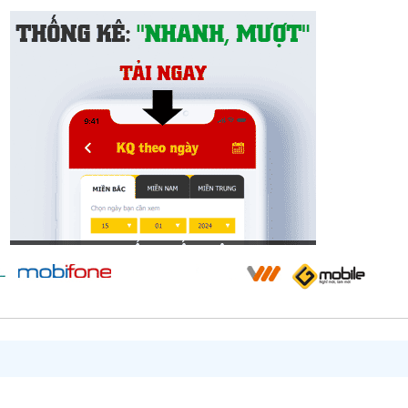
h anh vẫn ôm nhiều
đau
êm ấm em nào hiểu thấu
 trong anh ngỡ là phai
 ta về bên nhau mình yêu
 đầu
 ta đắm say còn thổn
 nắm tay Ring ring là đây
nt worry im so fine Giải