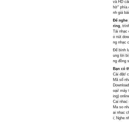
và HD cài
Yêu một 
hờ" phía 
nh giá bà
Ngỡ như
Để nghe 
ring
, trì
Yêu một
Tải nhạc 
o nút dow
Chia tay
ng nhạc 
Để bình l
ung lời b
[Chorus 
ng đồng s
Bạn có t
Cài đặt/ 
Một ngày
Mã số nhạ
Download/
oại/ máy 
Khi ấy t
ing) onlin
Cai nhac 
Mà sao 
Ma so nha
nguyên
ai nhac c
i; Nghe n
Chắc em