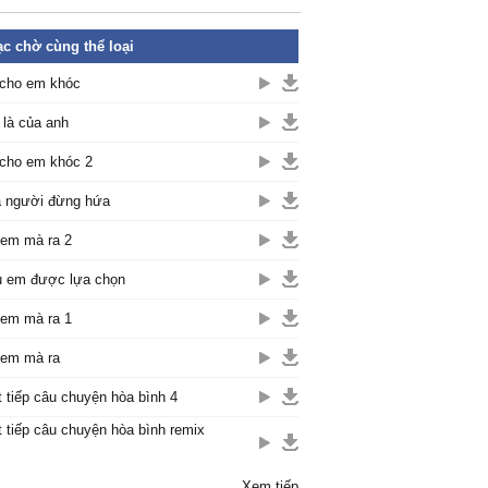
c chờ cùng thể loại
cho em khóc
là của anh
cho em khóc 2
 người đừng hứa
em mà ra 2
 em được lựa chọn
em mà ra 1
em mà ra
t tiếp câu chuyện hòa bình 4
t tiếp câu chuyện hòa bình remix
Xem tiếp