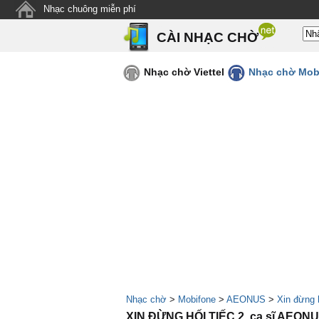
Nhạc chuông miễn phí
CÀI NHẠC CHỜ
Nhạc chờ Viettel
Nhạc chờ Mob
Nhạc chờ
>
Mobifone
>
AEONUS
>
Xin đừng h
XIN ĐỪNG HỐI TIẾC 2, ca sĩ AEON