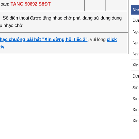
soạn:
TANG 90692 SốĐT
Nh
Số điện thoại được tặng nhạc chờ phải đang sử dụng dụng
:
Đừn
vụ nhạc chờ
Ngo
hạc chuông bài hát "Xin đừng hối tiếc 2"
, vui lòng
click
Ngo
ây
Ngo
Xin
Đừn
Xin
Xin
Xin
Xin