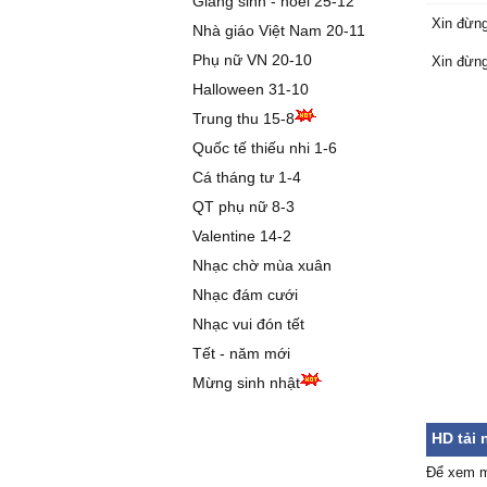
Giáng sinh - noel 25-12
Xin đừng
Nhà giáo Việt Nam 20-11
Phụ nữ VN 20-10
Xin đừng
[Verse 1
Halloween 31-10
Trung thu 15-8
Khi mà a
Quốc tế thiếu nhi 1-6
Cá tháng tư 1-4
Về nơi m
QT phụ nữ 8-3
Valentine 14-2
Cuộc tìn
Nhạc chờ mùa xuân
Khi mà a
Nhạc đám cưới
vỡ
Nhạc vui đón tết
Tết - năm mới
Hạnh ph
bờ
Mừng sinh nhật
Dặn lòn
HD tải 
chơ vơ
Để xem m