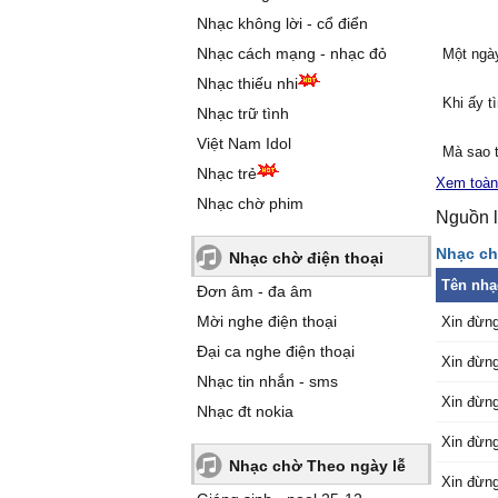
Nhạc không lời - cổ điển
Nhạc cách mạng - nhạc đỏ
Một ngày
Nhạc thiếu nhi
Khi ấy t
Nhạc trữ tình
Việt Nam Idol
Mà sao 
Nhạc trẻ
nguyên
Xem toàn
Nhạc chờ phim
Nguồn l
Chắc em
Nhạc ch
Nhạc chờ điện thoại
Một mìn
Tên nhạ
Đơn âm - đa âm
thương 
Mời nghe điện thoại
Xin đừng
Nơi ấy 
Đại ca nghe điện thoại
Xin đừng
Nhạc tin nhắn - sms
Ngày xưa
Xin đừng
Nhạc đt nokia
dấu
Xin đừng
Nhạc chờ Theo ngày lễ
Ước sao
Xin đừng
như lúc 