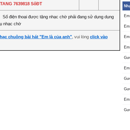
TANG 7639818 SốĐT
Nhạ
Em 
Số điện thoại được tặng nhạc chờ phải đang sử dụng dụng
:
vụ nhạc chờ
Em 
hạc chuông bài hát "Em là của anh"
, vui lòng
click vào
Em 
Em 
Gư
Em 
Gư
Gư
Em 
Gư