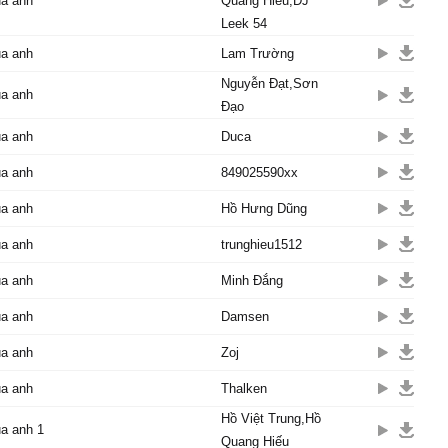
ủa anh
Quang Hiếu,DJ
ánh sáng soi cho đường
Leek 54
 không sai lối
ủa anh
Lam Trường
mãi mãi yêu em trọn đời
Nguyễn Đạt,Sơn
ng oán than
ủa anh
Đạo
em vui đối với anh vậy
ủa anh
Duca
ủa anh
849025590xx
những lúc vu vơ giận hờn
bỏ qua
ủa anh
Hồ Hưng Dũng
 hãy nhớ anh yêu thật
không gian dối
ủa anh
trunghieu1512
cố gắng cho em những gì
ủa anh
Minh Đắng
ước mong
nắm lấy tay em không bao
ủa anh
Damsen
g.
a há ha
ủa anh
Zoj
á ha hà
ủa anh
Thalken
ừng đi vội xa anh trong
y. Yêu em và bên em.
Hồ Việt Trung,Hồ
a anh 1
Quang Hiếu