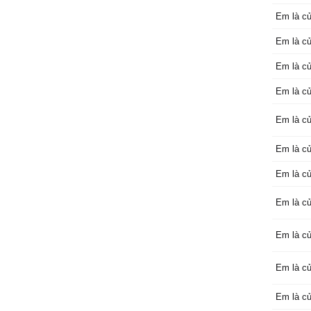
Ánh mắt 
Em là c
giây ban
Cảm giác
Em là củ
nghĩ đế
Em là củ
Có lẽ hô
rồi
Em là củ
Mình cù
người ơi
Em là củ
Anh sẽ 
Em là củ
em buồn
Em là củ
Anh sẽ 
ngủ ngo
Em là củ
Những lú
em trong
Em là củ
Giành tr
đến em.
Em là củ
Điệp khú
Khi em 
Em là củ
phiền tr