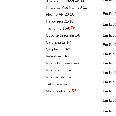
Giáng sinh - noel 25-12
Em là c
Em như 
Nhà giáo Việt Nam 20-11
tình anh
Em là c
Phụ nữ VN 20-10
Anh xin 
Halloween 31-10
yêu khô
Em là c
Chỉ cần 
Trung thu 15-8
thôi.
Quốc tế thiếu nhi 1-6
Em là c
Cá tháng tư 1-4
Em là c
Đôi khi 
QT phụ nữ 8-3
xin em 
Em là c
Valentine 14-2
Mong em
lòng và 
Nhạc chờ mùa xuân
Em là c
Anh sẽ 
Nhạc đám cưới
Em là c
mà em 
Nhạc vui đón tết
Anh sẽ 
Em là c
Tết - năm mới
giờ buôn
Ha ha h
Mừng sinh nhật
Em là c
Ha ha h
Em là c
Xin em đ
phút giâ
Em là củ