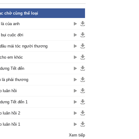
c chờ cùng thể loại
là của anh
 bụi cuộc đời
đâu mái tóc người thương
cho em khóc
dưng Tết đến
 là phải thương
p luân hồi
dưng Tết đến 1
p luân hồi 2
p luân hồi 1
Xem tiếp