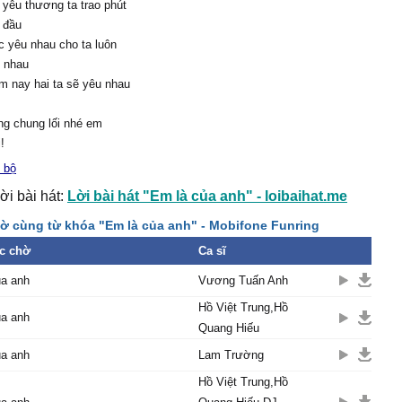
yêu thương ta trao phút
 đầu
 yêu nhau cho ta luôn
n nhau
m nay hai ta sẽ yêu nhau
ng chung lối nhé em
!
 bộ
bên em ôm em những khi
ời bài hát:
Lời bài hát "Em là của anh" - loibaihat.me
ru em cho em yên giấc
ờ cùng từ khóa "Em là của anh" - Mobifone Funring
n
c chờ
Ca sĩ
c cô đơn anh luôn giữ
ủa anh
Vương Tuấn Anh
 lòng
ọn con tim nguyện trao
Hồ Việt Trung,Hồ
ủa anh
Quang Hiếu
ủa anh
Lam Trường
c:
bước đến bao nhiêu muộn
Hồ Việt Trung,Hồ
ong anh biến tan