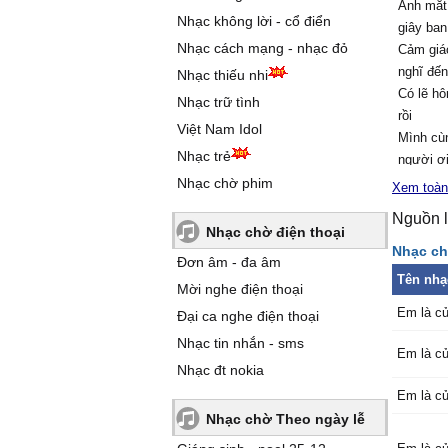
Ánh mắt 
Nhạc không lời - cổ điển
giây ban
Nhạc cách mạng - nhạc đỏ
Cảm giác
nghĩ đế
Nhạc thiếu nhi
Có lẽ hô
Nhạc trữ tình
rồi
Việt Nam Idol
Mình cù
Nhạc trẻ
người ơi
Nhạc chờ phim
Xem toàn
Anh sẽ 
Nguồn l
em buồn
Nhạc chờ điện thoại
Anh sẽ 
Nhạc ch
Đơn âm - đa âm
ngủ ngo
Tên nhạ
Mời nghe điện thoại
Những lú
Em là c
em trong
Đại ca nghe điện thoại
Giành tr
Nhạc tin nhắn - sms
Em là c
đến em.
Nhạc đt nokia
Em là c
Điệp khú
Nhạc chờ Theo ngày lễ
Khi em 
phiền tr