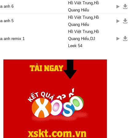
ánh sáng soi cho đường
Hồ Việt Trung,Hồ
a anh 6
 không sai lối
Quang Hiếu
mãi mãi yêu em trọn đời
Hồ Việt Trung,Hồ
a anh 5
ng oán than
Quang Hiếu
em vui đối với anh vậy
Hồ Việt Trung,Hồ
a anh remix 1
Quang Hiếu,DJ
Leek 54
những lúc vu vơ giận hờn
bỏ qua
 hãy nhớ anh yêu thật
không gian dối
cố gắng cho em những gì
ước mong
nắm lấy tay em không bao
g.
c:
bước đến bao nhiêu muộn
ong anh biến tan
ánh sáng soi cho đường
 không sai lối