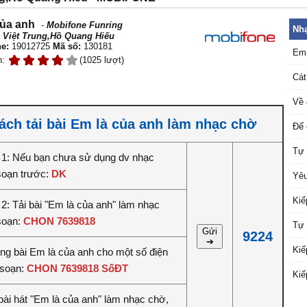
của anh
-
Mobifone Funring
Nhạ
 Việt Trung,Hồ Quang Hiếu
e:
19012725
Mã số:
130181
Em 
n:
(1025 lượt)
Cát
Về 
ách tải bài Em là của anh làm nhạc chờ
Để 
Tự 
1: Nếu bạn chưa sử dụng dv nhạc
soạn trước:
DK
Yêu
Kiế
2: Tải bài "Em là của anh" làm nhạc
soạn:
CHON 7639818
Tự 
Gửi
9224
➔
Kiế
êng bài Em là của anh cho một số điện
 soạn:
CHON 7639818 SốĐT
Kiế
bài hát "Em là của anh" làm nhạc chờ,