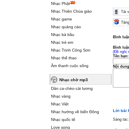
Nhạc Phật
Nhạc Thiên Chúa giáo
Tải 
Nhạc game
Tặng
Nhạc quảng cáo
Nhạc bà bầu
Bình luậ
Nhạc trẻ em
Bình luậ
Nhạc Trịnh Công Sơn
(Đề nghị 
Tên bạn:
Nhạc thể thao
Âm thanh cuộc sống
Nội dung
Nhạc chờ mp3
Dân ca-chèo-cải lương
Nhạc vàng
Nhạc Việt
Lời bài 
Nhạc hướng về biển Đông
Nhạc quốc tế
Sáng tác
Love song