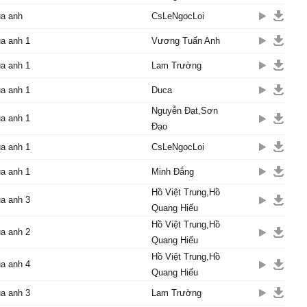
yêu thương ta trao phút
ủa anh
CsLeNgocLoi
 đầu
 yêu nhau cho ta luôn
a anh 1
Vương Tuấn Anh
n nhau
a anh 1
Lam Trường
m nay hai ta sẽ yêu nhau
a anh 1
Duca
ng chung lối nhé em
Nguyễn Đạt,Sơn
!
a anh 1
Đạo
bên em ôm em những khi
a anh 1
CsLeNgocLoi
a anh 1
Minh Đắng
ru em cho em yên giấc
n
Hồ Việt Trung,Hồ
a anh 3
c cô đơn anh luôn giữ
Quang Hiếu
 lòng
Hồ Việt Trung,Hồ
a anh 2
ọn con tim nguyện trao
Quang Hiếu
Hồ Việt Trung,Hồ
a anh 4
c:
Quang Hiếu
bước đến bao nhiêu muộn
a anh 3
Lam Trường
ong anh biến tan