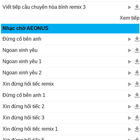
Viết tiếp câu chuyện hòa bình remix 3
Một mình anh vẫn ôm nhiều thương đau
Xem tiếp
Nhạc chờ AEONUS
Nơi ấy êm ấm em nào hiểu thấu
Đừng cố bên anh
Ngày xưa trong anh ngỡ là phai dấu
Ngoan xinh yêu
Ước sao ta về bên nhau mình yêu như lúc đầu
Ngoan xinh yêu 1
Ngoan xinh yêu 2
[Rap]
Xin đừng hối tiếc remix
Đừng cố bên anh 1
Giấc mơ ta đắm say còn thổn thức khi nắm tay Ring ring là đây số ai
Xin đừng hối tiếc 2
Dont worry im so fine Giải thích chi
Xin đừng hối tiếc 3
Chỉ thêm mất hay
Xin đừng hối tiếc remix 1