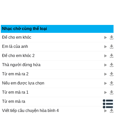
Yêu một người dài lâu
Ngỡ như trăm năm là của nhau
Yêu một người đậm sâu
Nhạc chờ cùng thể loại
Để cho em khóc
Chia tay sẽ đau.
Em là của anh
Để cho em khóc 2
[Chorus 1]
Thà người đừng hứa
Từ em mà ra 2
Một ngày nào đó xin đừng hối tiếc
Nếu em được lựa chọn
Khi ấy tình yêu đong đầy tha thiết
Từ em mà ra 1
Mà sao tan vỡ chẳng còn vẹn nguyên
Từ em mà ra
Viết tiếp câu chuyện hòa bình 4
Chắc em giờ đang bình yên