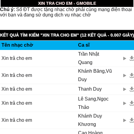
XIN TRA CHO EM - GMOBILE
Chú ý:
Số ĐT được tặng nhạc chờ phải cùng mạng điện thoại
với bạn và đang sử dụng dịch vụ nhạc chờ
KẾT QUẢ TÌM KIẾM "XIN TRA CHO EM" (12 KẾT QUẢ - 0.007 GIÂY)
Tên nhạc chờ
Ca sĩ
Trần Nhật
Xin trả cho em
Quang
Khánh Băng,Vũ
Xin trả cho em
Duy
Xin trả cho em
Thanh Duy
Lê Sang,Ngọc
Xin trả cho em
Thảo
Khánh Duy
Xin trả cho em
Khương
Cao Hoàng