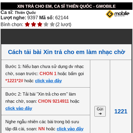
XIN TRẢ CHO EM, CA SĨ THIÊN QUỐC - GMOBILE
Ca sĩ:
Thiên Quốc
Lượt nghe:
9397
Mã số:
62144
Bình chọn:
(2 lượt)
Cách tải bài Xin trả cho em làm nhạc chờ
Bước 1: Nếu bạn chưa sử dụng dv nhạc
chờ, soạn trước:
CHON 1
hoặc bấm gọi
*1221*2#
hoặc
click vào đây
Bước 2: Tải bài "Xin trả cho em" làm
nhạc chờ, soạn:
CHON 9214911
hoặc
click vào đây
Gửi
1221
➔
Nghe ngẫu nhiên các bài trong bộ sưu
tập đã cài, soạn:
NN
hoặc
click vào đây