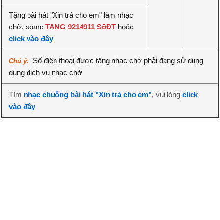
Tặng bài hát "Xin trả cho em" làm nhạc
chờ, soạn:
TANG 9214911 SốĐT
hoặc
click vào đây
Số điện thoại được tặng nhạc chờ phải đang sử dụng
Chú ý:
dụng dịch vụ nhạc chờ
Tìm
nhạc chuông bài hát "Xin trả cho em"
, vui lòng
click
vào đây