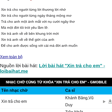
Xin trả cho người từng lời thương lời nhớ
Xin trả cho người từng ngày tháng mộng mơ
Trả cho anh một ánh mắt với nụ cười ngây thơ
Mà một đời tôi trót yêu lầm lỡ.
Xin trả anh về về bên khung trời mới
Xin trả anh về về thế giới của anh
Để cho anh được sống với cái mà đời anh muốn
Vì bên tôi nào có sướng vui gì.
Xem toàn bộ
[ĐK]:
Nay tôi đâu còn gì, đâu còn màu son êm ấm
Nguồn lời bài hát:
Lời bài hát "Xin trả cho em" -
Làm sao lôi kéo bước chân anh về bên tôi
loibaihat.me
Tình đành chia hai lối, thôi anh hãy đi về,
Bên kia có bao người đang đón đợi chờ anh ai.
NHẠC CHỜ CÙNG TỪ KHÓA "XIN TRẢ CHO EM" - GMOBILE
Chẳng đau lòng một khi duyên tình lỡ,
Tên nhạc chờ
Ca sĩ
KOOLRING
Nhưng có đau nào bằng lầm lỡ vì yêu
Khánh Băng,Vũ
Thì thôi anh đừng khóc nước mắt nào mà không đắng
Xin trả cho em
Duy
Từ nay tôi đành tâm sống riêng mình.