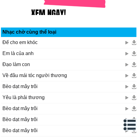
Hạnh phúc là khi được giữ em trong tay
Nhẹ nhàng như chiếc hôn từ thuở ấy
Bàn tay anh đan chặt tay em cố giữ em không rời
Nhưng em ơi anh không tìm ra nổi
Nhạc chờ cùng thể loại
Và ai sẽ là người bên em cho em biết đâu là bờ
Để cho em khóc
Đâu là yêu đâu là thương đấy là điều anh rất lo
Còn duyên thì bên nhau hết duyên là do ông trời
Em là của anh
Hay là xem như cơn gió lướt qua đời nhau
Đạo làm con
Về đâu mái tóc người thương
Bèo dạt mây trôi
Yêu là phải thương
Bèo dạt mây trôi
Bèo dạt mây trôi
Bèo dạt mây trôi