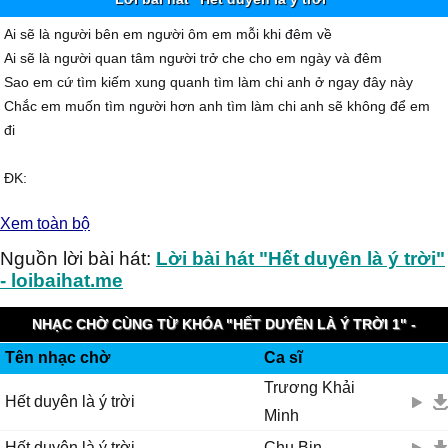
Ai sẽ là người bên em người ôm em mỗi khi đêm về
Ai sẽ là người quan tâm người trở che cho em ngày và đêm
Sao em cứ tìm kiếm xung quanh tìm làm chi anh ở ngay đây này
Chắc em muốn tìm người hơn anh tìm làm chi anh sẽ không để em
đi
ĐK:
Hạnh phúc là khi được giữ khi được xiết em trong vòng tay
Xem toàn bộ
Nhẹ nhàng như chiếc hôn anh trao cho em từ thuở ấy
Bàn tay anh đan chặt tay em cố giữ em không rời
Nguồn lời bài hát:
Lời bài hát "Hết duyên là ý trời"
Nhưng em ơi chắc anh không thể giữ nổi
- loibaihat.me
Và ai sẽ là người bên em cho em biết đâu là bờ
NHẠC CHỜ CÙNG TỪ KHÓA "HẾT DUYÊN LÀ Ý TRỜI 1" -
Đâu là yêu đâu là thương đấy là điều anh rất lo
Tên nhạc chờ
Ca sĩ
GMOBILE KOOLRING
Còn duyên thì bên nhau hết duyên là do ông trời
Trương Khải
Hay là xem như cơn gió lướt qua đời nhau
Hết duyên là ý trời
Minh
Lần 2:
Hết duyên là ý trời
Chu Bin