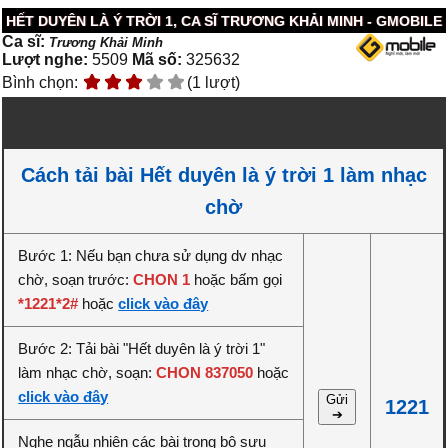
HẾT DUYÊN LÀ Ý TRỜI 1, CA SĨ TRƯƠNG KHẢI MINH - GMOBILE
Ca sĩ:
Trương Khải Minh
Lượt nghe:
5509
Mã số:
325632
Bình chọn:
(1 lượt)
Cách tải bài Hết duyên là ý trời 1 làm nhạc
chờ
Bước 1: Nếu bạn chưa sử dụng dv nhạc
chờ, soạn trước:
CHON 1
hoặc bấm gọi
*1221*2#
hoặc
click vào đây
Bước 2: Tải bài "Hết duyên là ý trời 1"
làm nhạc chờ, soạn:
CHON 837050
hoặc
click vào đây
Gửi
1221
➔
Nghe ngẫu nhiên các bài trong bộ sưu