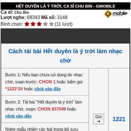
HẾT DUYÊN LÀ Ý TRỜI, CA SĨ CHU BIN - GMOBILE
Ca sĩ:
Chu Bin
Lượt nghe:
68343
Mã số:
3148
Bình chọn:
(11 lượt)
Cách tải bài Hết duyên là ý trời làm nhạc
chờ
Bước 1: Nếu bạn chưa sử dụng dv nhạc
chờ, soạn trước:
CHON 1
hoặc bấm gọi
*1221*2#
hoặc
click vào đây
Bước 2: Tải bài "Hết duyên là ý trời" làm
nhạc chờ, soạn:
CHON 837049
hoặc
click vào đây
Gửi
1221
➔
Nghe ngẫu nhiên các bài trong bộ sưu