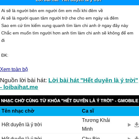
Ai sẽ là người bên em người ôm em mỗi khi đêm về
Ai sẽ là người quan tâm người trở che cho em ngày và đêm
Sao em cứ tìm kiếm xung quanh tìm làm chi anh ở ngay đây này
Chắc em muốn tìm người hơn anh tìm làm chi anh sẽ không để em
đi
ĐK:
Hạnh phúc là khi được giữ khi được xiết em trong vòng tay
Xem toàn bộ
Nhẹ nhàng như chiếc hôn anh trao cho em từ thuở ấy
Bàn tay anh đan chặt tay em cố giữ em không rời
Nguồn lời bài hát:
Lời bài hát "Hết duyên là ý trời"
Nhưng em ơi chắc anh không thể giữ nổi
- loibaihat.me
Và ai sẽ là người bên em cho em biết đâu là bờ
NHẠC CHỜ CÙNG TỪ KHÓA "HẾT DUYÊN LÀ Ý TRỜI" - GMOBILE
Đâu là yêu đâu là thương đấy là điều anh rất lo
Tên nhạc chờ
Ca sĩ
KOOLRING
Còn duyên thì bên nhau hết duyên là do ông trời
Trương Khải
Hay là xem như cơn gió lướt qua đời nhau
Hết duyên là ý trời
Minh
Lần 2:
Hết duyên là ý trời
Chu Bin