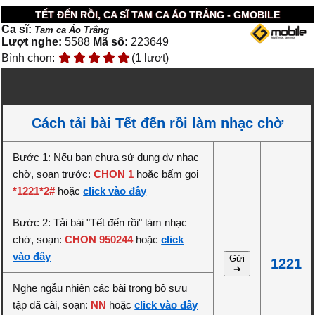
TẾT ĐẾN RỒI, CA SĨ TAM CA ÁO TRẮNG - GMOBILE
Ca sĩ:
Tam ca Áo Trắng
Lượt nghe:
5588
Mã số:
223649
Bình chọn:
(1 lượt)
Cách tải bài Tết đến rồi làm nhạc chờ
Bước 1: Nếu bạn chưa sử dụng dv nhạc
chờ, soạn trước:
CHON 1
hoặc bấm gọi
*1221*2#
hoặc
click vào đây
Bước 2: Tải bài "Tết đến rồi" làm nhạc
chờ, soạn:
CHON 950244
hoặc
click
vào đây
Gửi
1221
➔
Nghe ngẫu nhiên các bài trong bộ sưu
tập đã cài, soạn:
NN
hoặc
click vào đây