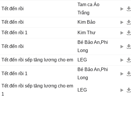
Tam ca Áo
Cúc mai đài khắp nơi mừng xuân cùng khoe sắc thắm
Tết đến rồi
Trắng
Trong nắng xuân tươi hy vọng đến tràn trề
Mừng xuân mới hát lên bài ca a há
Tết đến rồi
Kim Bảo
Mừng xuân mới chúc nhau được luôn luôn thắng lợi
Tết đến rồi 1
Kim Thư
Cùng nâng cốc chúc nhau thật nhiều hạnh phúc
Cùng nhịp bước hát lên bài ca Tết đến rồi.
Bé Bảo An,Phi
Tết đến rồi
Long
Tết đến rồi sếp tăng lương cho em
LEG
Bé Bảo An,Phi
Tết đến rồi 1
Long
Tết đến rồi sếp tăng lương cho em
LEG
1