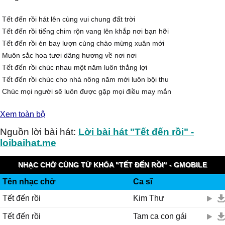
Tết đến rồi hát lên cùng vui chung đất trời
Tết đến rồi tiếng chim rộn vang lên khắp nơi bạn hỡi
Tết đến rồi én bay lượn cùng chào mừng xuân mới
Muôn sắc hoa tươi dâng hương về nơi nơi
Tết đến rồi chúc nhau một năm luôn thắng lợi
Tết đến rồi chúc cho nhà nông năm mới luôn bội thu
Chúc mọi người sẽ luôn được gặp mọi điều may mắn
Năm mới vui tươi ấm no mỗi cuộc đời
Xem toàn bộ
Nào bạn cùng tôi mình cùng hòa chung lên tiếng ca
Mừng đón xuân về cùng hoà nhịp đàn reo lên khúc hát tuyệt vời
Nguồn lời bài hát:
Lời bài hát "Tết đến rồi" -
Nào bạn cùng tôi bên tiếng nhạc vui tươi
loibaihat.me
Hãy vỗ tay mừng xuân mới
Tết đến rồi có đôi tình nhân in thiếp hồng
NHẠC CHỜ CÙNG TỪ KHÓA "TẾT ĐẾN RỒI" - GMOBILE
Cưới nhau rồi ngất ngây tình xuân và sẽ thôi chờ mong
Tên nhạc chờ
Ca sĩ
KOOLRING
Đón xuân về có em và anh về trong nắng ấm
Tết đến rồi
Kim Thư
Vui hát ca vang chúng ta mừng xuân sang
Tết đến rồi có bao nàng xuân xanh má hồng
Tết đến rồi
Tam ca con gái
Hé môi cười biết bao chàng trai tơ ngẩn ngơ mộng mơ