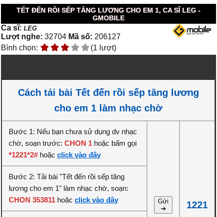
TẾT ĐẾN RỒI SẾP TĂNG LƯƠNG CHO EM 1, CA SĨ LEG -
GMOBILE
Ca sĩ:
LEG
Lượt nghe:
32704
Mã số:
206127
Bình chọn:
(1 lượt)
Cách tải bài Tết đến rồi sếp tăng lương
cho em 1 làm nhạc chờ
Bước 1: Nếu bạn chưa sử dụng dv nhạc
chờ, soạn trước:
CHON 1
hoặc bấm gọi
*1221*2#
hoặc
click vào đây
Bước 2: Tải bài "Tết đến rồi sếp tăng
lương cho em 1" làm nhạc chờ, soạn:
CHON 353811
hoặc
click vào đây
Gửi
1221
➔