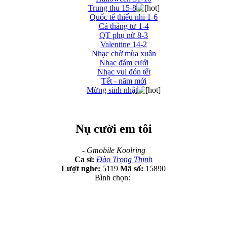
Trung thu 15-8
Quốc tế thiếu nhi 1-6
Cá tháng tư 1-4
QT phụ nữ 8-3
Valentine 14-2
Nhạc chờ mùa xuân
Nhạc đám cưới
Nhạc vui đón tết
Tết - năm mới
Mừng sinh nhật
Nụ cười em tôi
-
Gmobile Koolring
Ca sĩ:
Đào Trọng Thịnh
Lượt nghe:
5119
Mã số:
15890
Bình chọn: