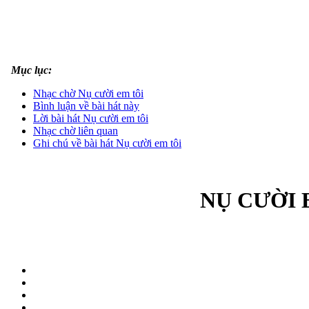
Mục lục:
Nhạc chờ Nụ cười em tôi
Bình luận về bài hát này
Lời bài hát Nụ cười em tôi
Nhạc chờ liên quan
Ghi chú về bài hát Nụ cười em tôi
NỤ CƯỜI E