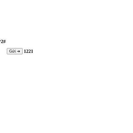
*2#
1221
Gửi ➔