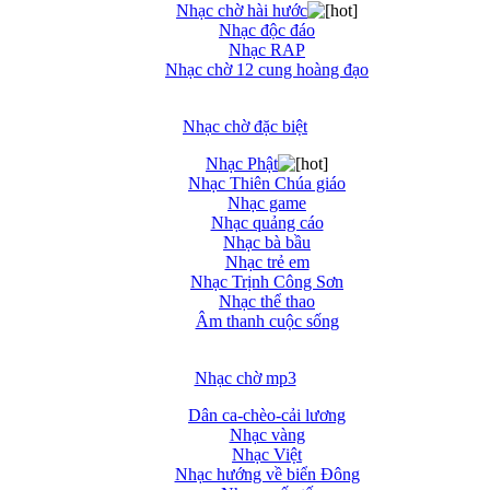
Nhạc chờ hài hước
Nhạc độc đáo
Nhạc RAP
Nhạc chờ 12 cung hoàng đạo
Nhạc chờ đặc biệt
Nhạc Phật
Nhạc Thiên Chúa giáo
Nhạc game
Nhạc quảng cáo
Nhạc bà bầu
Nhạc trẻ em
Nhạc Trịnh Công Sơn
Nhạc thể thao
Âm thanh cuộc sống
Nhạc chờ mp3
Dân ca-chèo-cải lương
Nhạc vàng
Nhạc Việt
Nhạc hướng về biển Đông