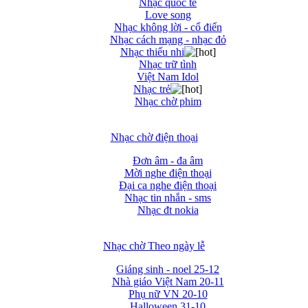
Nhạc quốc tế
Love song
Nhạc không lời - cổ điển
Nhạc cách mạng - nhạc đỏ
Nhạc thiếu nhi
Nhạc trữ tình
Việt Nam Idol
Nhạc trẻ
Nhạc chờ phim
Nhạc chờ điện thoại
Đơn âm - đa âm
Mời nghe điện thoại
Đại ca nghe điện thoại
Nhạc tin nhắn - sms
Nhạc đt nokia
Nhạc chờ Theo ngày lễ
Giáng sinh - noel 25-12
Nhà giáo Việt Nam 20-11
Phụ nữ VN 20-10
Halloween 31-10