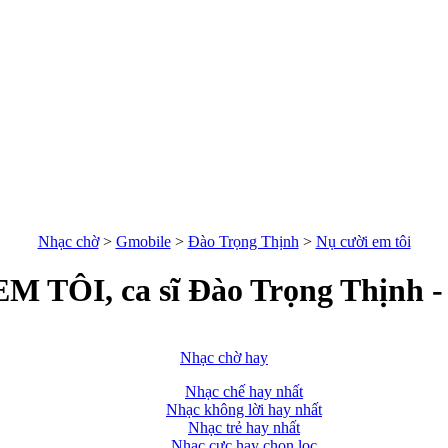
Nhạc chờ
>
Gmobile
>
Đào Trọng Thịnh
>
Nụ cười em tôi
M TÔI, ca sĩ Đào Trọng Thịnh
Nhạc chờ hay
Nhạc chế hay nhất
Nhạc không lời hay nhất
Nhạc trẻ hay nhất
Nhạc cực hay chọn lọc