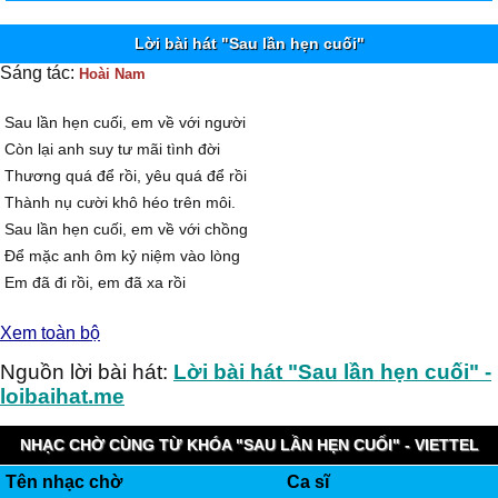
Lời bài hát "Sau lần hẹn cuối"
Sáng tác:
Hoài Nam
Sau lần hẹn cuối, em về với người
Còn lại anh suy tư mãi tình đời
Thương quá để rồi, yêu quá để rồi
Thành nụ cười khô héo trên môi.
Sau lần hẹn cuối, em về với chồng
Ðể mặc anh ôm kỷ niệm vào lòng
Em đã đi rồi, em đã xa rồi
Mà tình này vẫn sống trong tôi.
Xem toàn bộ
Đường nào vào yêu không mang nhiều nhớ nhung
Ðường nào vào yêu không vương vấn đợi chờ
Nguồn lời bài hát:
Lời bài hát "Sau lần hẹn cuối" -
Tình nào vào mơ không trở thành dang dở
loibaihat.me
Không nức nở em ơi...
Sau lần hẹn cuối, nghe lòng nhớ nhiều
NHẠC CHỜ CÙNG TỪ KHÓA "SAU LẦN HẸN CUỐI" - VIETTEL
Tìm vào mơ đau thương cả một chiều
Tên nhạc chờ
Ca sĩ
IMUZIK
Duyên kiếp không thành, hai đứa thôi đành