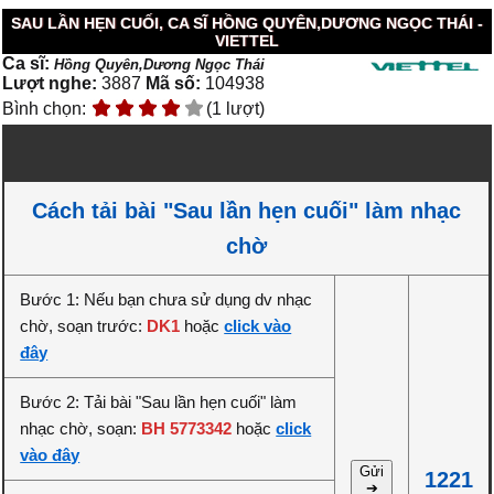
SAU LẦN HẸN CUỐI, CA SĨ HỒNG QUYÊN,DƯƠNG NGỌC THÁI -
VIETTEL
Ca sĩ:
Hồng Quyên,Dương Ngọc Thái
Lượt nghe:
3887
Mã số:
104938
Bình chọn:
(1 lượt)
Cách tải bài "Sau lần hẹn cuối" làm nhạc
chờ
Bước 1: Nếu bạn chưa sử dụng dv nhạc
chờ, soạn trước:
DK1
hoặc
click vào
đây
Bước 2: Tải bài "Sau lần hẹn cuối" làm
nhạc chờ, soạn:
BH 5773342
hoặc
click
vào đây
Gửi
1221
➔