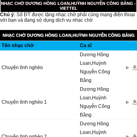
NHẠC CHỜ DƯƠNG HỒNG LOAN,HUỲNH NGUYỄN CÔNG BẰNG -
VIETTEL
Chú ý:
Số ĐT được tặng nhạc chờ phải cùng mạng điện thoại
với bạn và đang sử dụng dịch vụ nhạc chờ
NHẠC CHỜ DƯƠNG HỒNG LOAN,HUỲNH NGUYỄN CÔNG BẰNG
Tên nhạc chờ
Ca sĩ
(VIETTEL IMUZIK)
Dương Hồng
Loan,Huỳnh
Chuyện tình nghèo
Nguyễn Công
Bằng
Dương Hồng
Loan,Huỳnh
Chuyện tình nghèo 1
Nguyễn Công
Bằng
Dương Hồng
Loan,Huỳnh
Chuyện tình nghèo 2